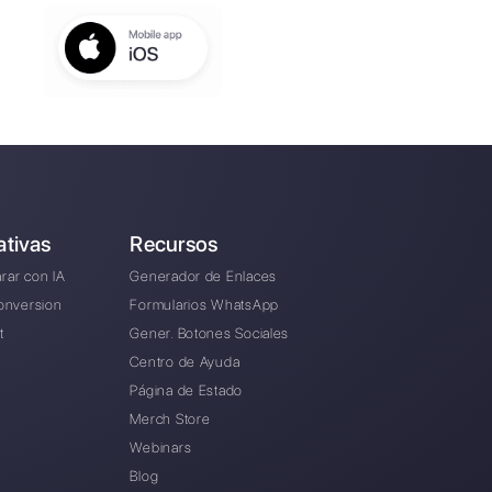
s del sector turistico utilizar WhatsApp Busine
stagram Direct para comunicarse con sus cliente
ar a tu empresa en la gestión de la asistencia al
es funciones de la plataforma?