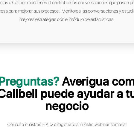
 y compartir información con posibles clientes
Acompañamos grandes