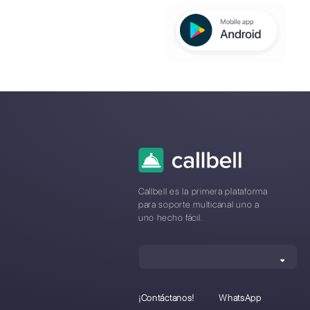
Callbell 
Istitutos
Formaci