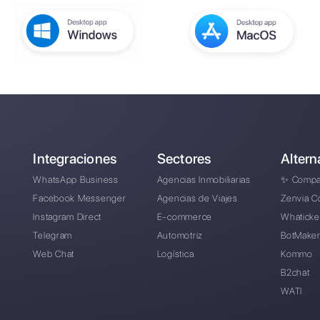
para
¿Cómo pueden las empresa
 de
Messenger, Telegram y In
ón
¿Cómo puede Callbell ayud
¿Cuàles son las principal