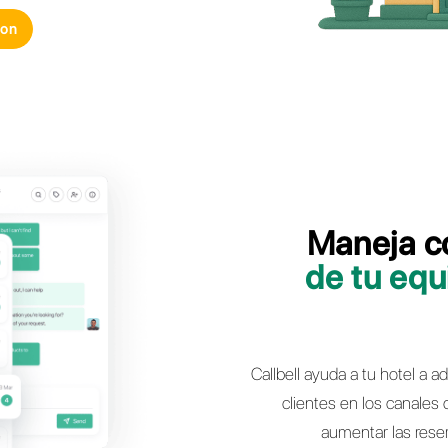
 servicio de venta y postventa de tu hotel
o toda la potencia de WhatsApp, Facebook
nstagram Direct y Telegram
ma una demostracion