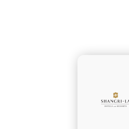
Habla 
travé
favori
Comuníca co
Telegram y Di