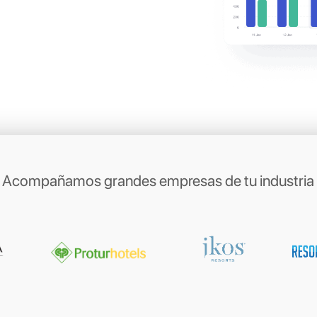
con tus clientes a
s de
sus apps
tas
n sus clientes en WhatsApp, Messenger,
rect para registrar nuevas reservas, enviar