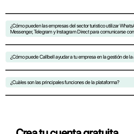
Gracias a Callbell mantienes el con
empresa para mejorar sus procesos. 
mejores estrategias c