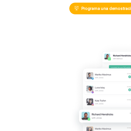
Digitaliza el
aprovechand
Messenger, I
Progra