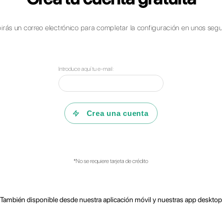
¿Preguntas?
Callbell pu
ne
Consulta nuestras F.A.Q o r