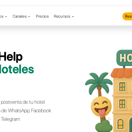
Productos
Canales
Precios
Re
aforma Help
 para
Hoteles
sorts