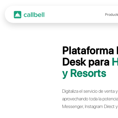
Plat
Desk
y Re