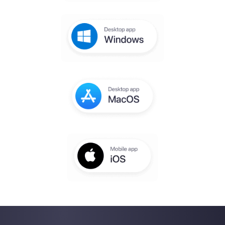
gratuita
Recibirás un correo electrónico para
completar la configuración en unos
segundos
Introduce aquí tu e-mail:
Crea una cuenta