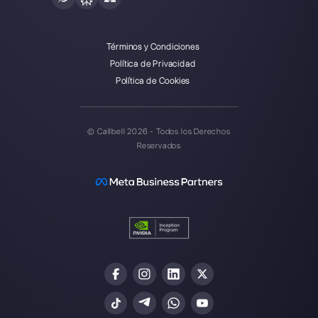
Callbell es la primera plataforma
para soporte multicanal uno a
uno hecho fácil.