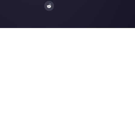
Integraciones
Sectores
WhatsApp Business
Agencias Inmobili
Facebook Messenger
Agencias de Viaj
Instagram Direct
E-commerce
Telegram
Automotriz
Web Chat
Logística
Alternativas
Recursos
✨ Comparar con IA
Generador de Enl
Zenvia Conversion
Formularios Wha
Whaticket
Gener. Botones S