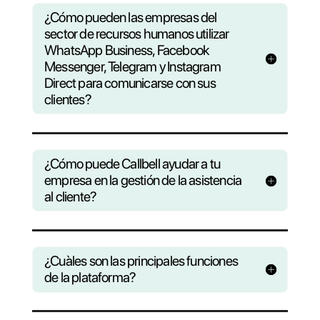
¿Preguntas?
Averigua co
Callbell puede ayudar a 
negocio
Consulta nuestras F.A.Q o registrate a nue
webinar semanal