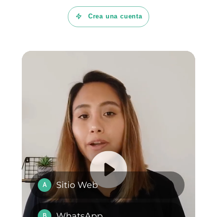
Telegram
. Adicionalmente, tiene
un CRM interno y funnels de
venta para hacer seguimiento a
tus clientes.
Por otra parte, con Callbell
puedes crear Chatbots con IA,
secuencias y automatizaciones
muy eficientes. La verdad es
que la aplicación es muy
sencilla de usar y práctica. Si
quieres probar 7 días gratis,
da