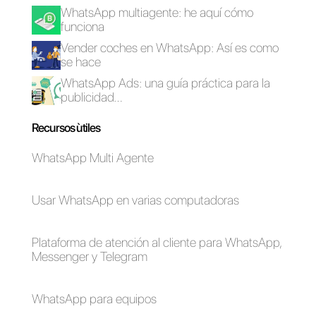
Cómo utilizar
WhatsApp
WhatsApp para e-
Marketing: cuáles
commerce
son sus mejores
prácticas?
Cómo conectar
WhatsApp a OpenAI
y tener un chatbot
automatizado (2024)