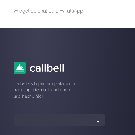
Alan Trovò
Sobre el autor: ¡Hola! Soy Alan y soy el gerente del
marketing en
Callbell
, la primera plataforma de
comunicación diseñada para ayudar a los equipos de
ventas y soporte a colaborar y comunicarse con los
clientes a través de aplicaciones de mensajería directa
como WhatsApp, Messenger, Telegram y Instagram