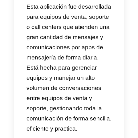
Integraciones con
CRM
Automatización de flujos de
trabajo
Mensajería masiva
Integración con ChatGPT
Análisis y estadísticas
Todas estas funcionalidades
ayudan a las empresas a
mejorar su gestión diaria de
clientes, optimizar sus