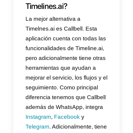
Buscas enviar mensajes
masivos.
Necesitas reportes
detallados sobre la
comunicación en WhatsApp.
Timelines.ai NO es la mejor
opción, sí.
Buscas una solución
omnicanal.
Eres una empresa pequeña