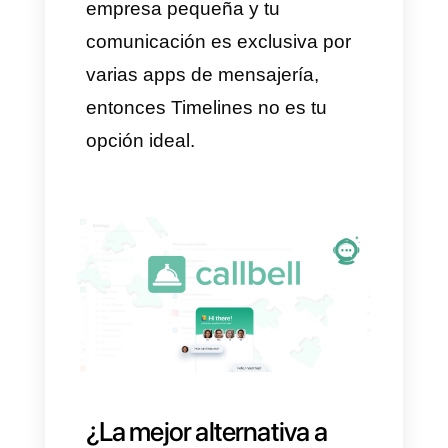
opción, sí.
Tu negocio depende
fuertemente de WhatsApp para
la comunicación.
Necesitas que varios
agentes manejen
conversaciones desde un solo
lugar.
Quieres automatizar y
conectar WhatsApp con tu
CRM.