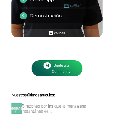
clic aquí
.
WhatsApp para
Plataformas por
equipos: cómo
WhatsApp multi-
comenzar
agente