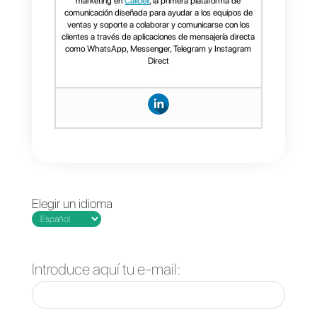
La mejor alternativa a
Timelnes.ai es Callbell. Esta
aplicación cuenta con todas las
funcionalidades de Timeline.ai,
pero adicionalmente tiene otras
herramientas que ayudan a
mejorar el servicio, los flujos y el
seguimiento. Como principal
diferencia tenemos que Callbell
además de WhatsApp, integra
Instagram
,
Facebook
y