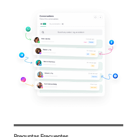
al
panel de Botmaker?
Gestiona todas las conversaciones de
WhatsApp de tu empresa desde una
única plataforma centralizada, sencilla e
intuitiva, diseñada para optimizar el trabajo
de tu equipo.
Acceso inmediato tras el registro