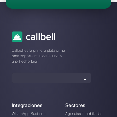
Botmaker: ¿cómo puedo
restablecerla?
¿Problemas de
conexión con
Botmaker? Cambia a
una plataforma estable