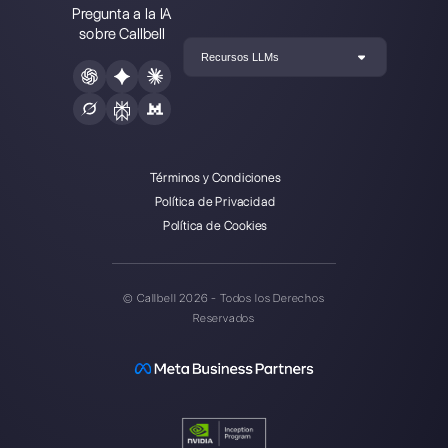
Callbell es la primera plataforma
para soporte multicanal uno a
uno hecho fácil.
Integraciones
Sectores
WhatsApp Business
Agencias Inmobili
Facebook Messenger
Agencias de Viaj
Instagram Direct
E-commerce