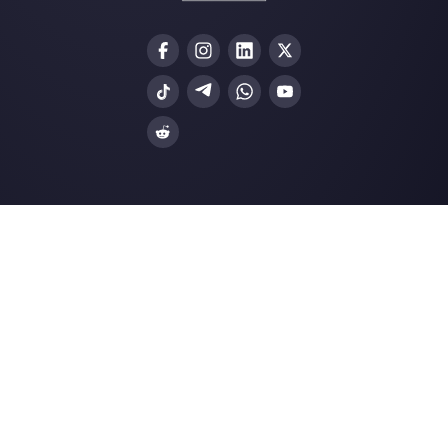
Telegram
Automotriz
Web Chat
Logística
Alternativas
Recursos
✨ Comparar con IA
Generador de Enl
Zenvia Conversion
Formularios Wha
Whaticket
Gener. Botones S
BotMaker
Centro de Ayuda
Kommo
Página de Estado
B2chat
Merch Store
WATI
Webinars
Blog