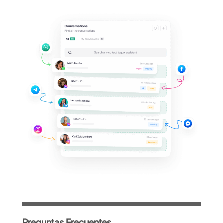
al
panel de Zenvia?
Gestiona todas las conversaciones de
WhatsApp de tu empresa desde una
única plataforma centralizada, sencilla e
intuitiva, diseñada para optimizar el trabajo
de tu equipo.
Acceso inmediato tras el registro