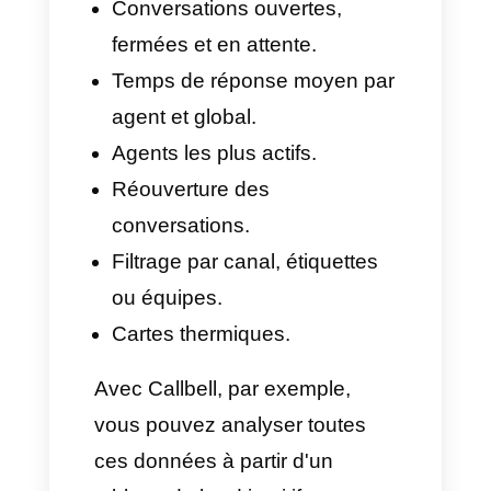
aux
chatbots
et à l'intelligence
artificielle.
3. Configurer les rôles et les
équipes
Au centre de votre
plateforme
de gestion de la
communication
, il est essentiel
d'organiser votre équipe:
Attribuez des rôles tels que