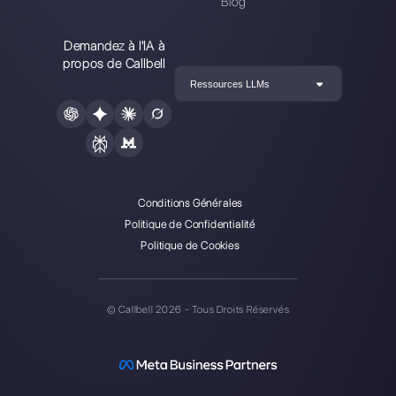
Alan Trovò
A propos de l’auteur: Bonjour! Je suis Alan et je suis le
responsable du marketing chez
Callbell
, la première
plate-forme de communication conçue pour aider les
équipes de vente et d’assistance à collaborer et à
communiquer avec les clients via applications de
messagerie directe telles que WhatsApp, Messenger,
Telegram et Instagram Direct