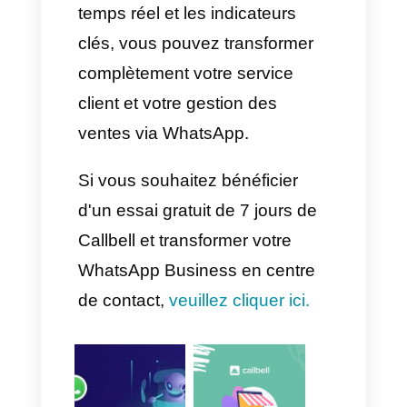
Réponses courantes avec
des modèles préapprouvés
par WhatsApp ou par le
chatbot
.
Classification des clients en
fonction de leur intention
d'achat.
Cela allège la charge de travail
de l'équipe et améliore la
rapidité du service.