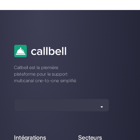
WhatsApp pour les
Comment mettre en
assurances
place le catalogue
WhatsApp Business
Comment ajouter
Comment votre
WhatsApp à
brand peut faire du
Instagram [Guide
marketing sur
2023]
WhatsApp