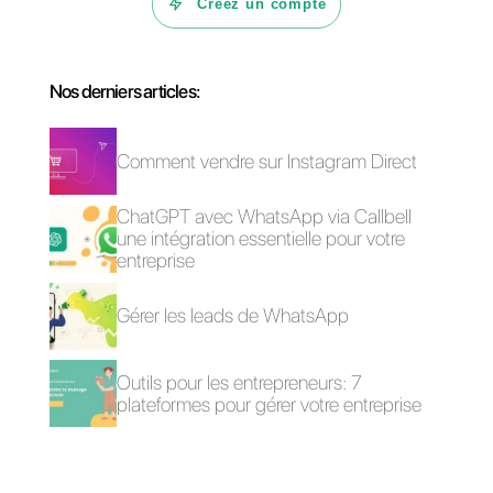
un système exhaustif afin que
vos clients reçoivent une
réponse à chacun de leurs
messages.
En intégrant une plateforme
telle que
Callbell
et en tirant
parti de fonctionnalités telles
que le tableau de bord en
temps réel et les indicateurs
clés, vous pouvez transformer