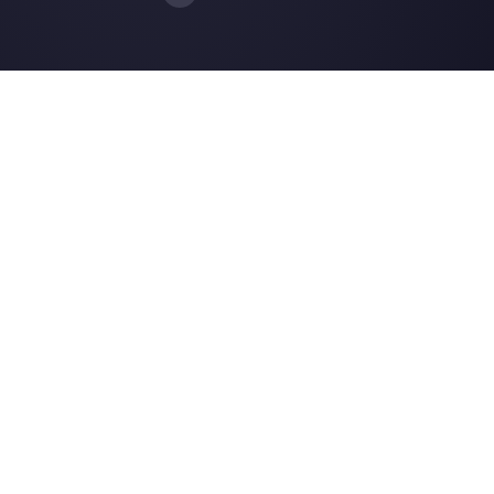
Intégrations
Secteurs
WhatsApp Business
Agences Immobili
Facebook Messenger
Agences de Voya
Instagram Direct
E-commerce
Telegram
Automobile
Web Chat
Logistique
Alternatives
Ressources
✨ Comparer avec l’IA
Générateur de Li
Respond.io
Formulaires Wha
CM.com
Génér. Boutons S
Trengo
Page de Statut