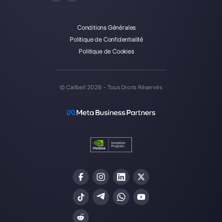
Callbell est la première
plateforme pour le support
multicanal one-to-one simplifié.