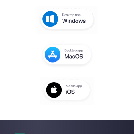
Créez votre comp
gratuit
Vous recevrez un email pour terminer la
configuration dans quelques secondes
Entrez ici votre e-mail:
Créez un compte