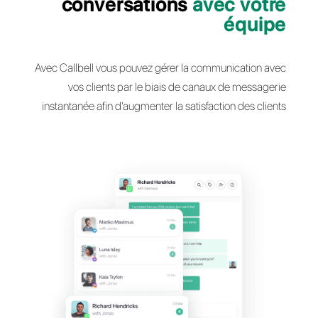
Gérer efficacement 
conversations
avec vo
équ
Avec Callbell vous pouvez gérer la communicatio
vos clients par le biais de canaux de mess
instantanée afin d’augmenter la satisfaction des 