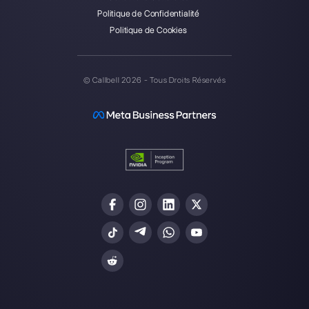
Callbell est la première
plateforme pour le support
multicanal one-to-one simplifié.
Intégrations
Secteurs
WhatsApp Business
Agences Immobili