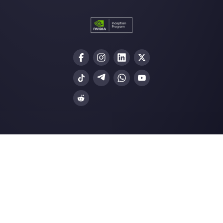
WhatsApp Business
Agences Immobili
Facebook Messenger
Agences de Voya
Instagram Direct
E-commerce
Telegram
Automobile
Web Chat
Logistique
Alternatives
Ressources
✨ Comparer avec l’IA
Générateur de Li
Respond.io
Formulaires Wha
CM.com
Génér. Boutons S
Trengo
Page de Statut
Brevo
Centre d'Aide