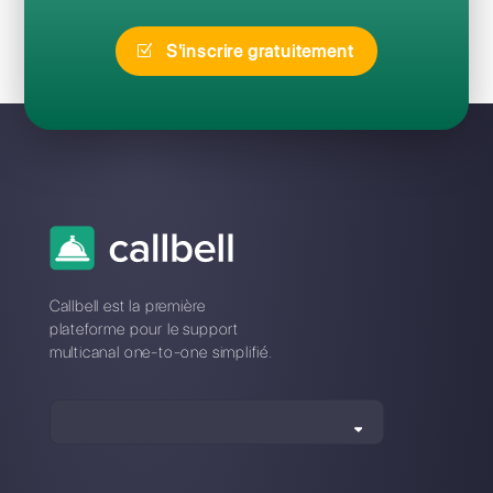
?
J'ai oublié mon mot de passe
Octadesk : comment le
réinitialiser ?