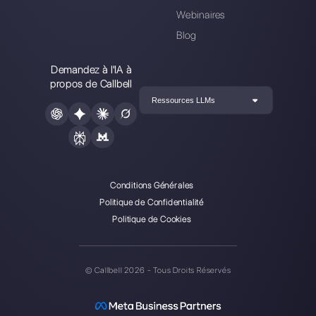
Callbell est la première
plateforme pour le support
multicanal one-to-one simplifié.
Intégrations
Secteurs