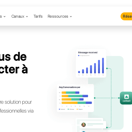
Produits
Canaux
Tarifs
Resso
yez-vous de
 connecter à
i ?