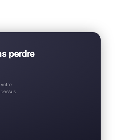
ntreprises ont déjà
ers
Callbell
mplète pour gérer WhatsApp Business API
à Callbell sans perdre