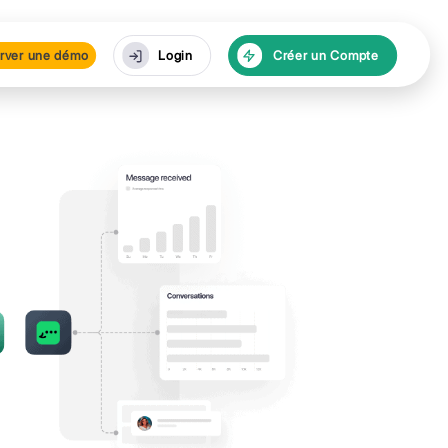
urces
Réserver une dé