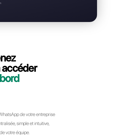
usiness API
ape dans la migration de votre
llbell, en terminant le processus
s interruption
èmes d'accès
 de téléphone ou vos contacts existants