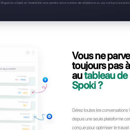
votre numéro WhatsApp B
Notre équipe vous accompagne étape par ét
ligne WhatsApp Business API de Spoki vers Ca
en quelques minutes et san
Résoudre les probl
* Migration simple et immédiate sans perdre votre numéro