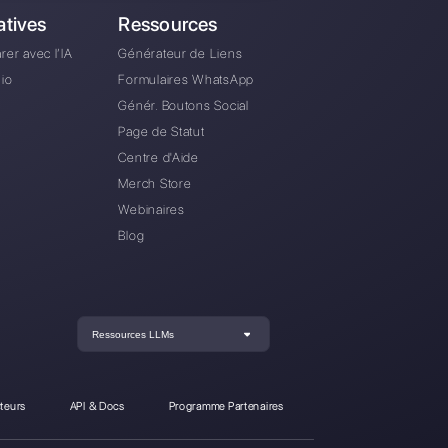
poki ?
ki à Callbell sans perdre mon numéro ?
 passe Spoki : comment le réinitialiser ?