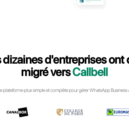
lbell : la meilleure solution pour
mmunications professionnelles via
usiness API
 à Callbell