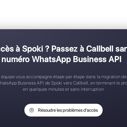
Des dizaines d'e
migré v
Une plateforme plus simple et co
s d'accès à Spoki ? Passez 