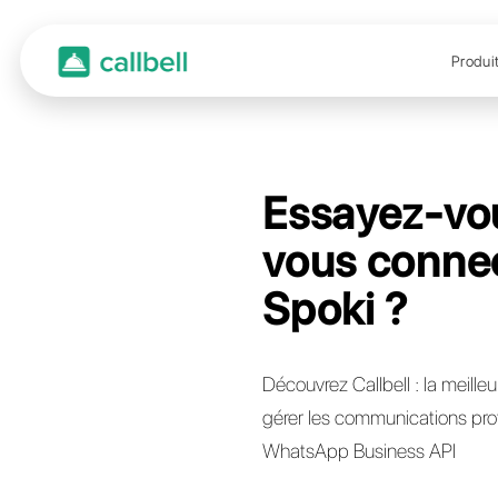
Essa
vous
Spok