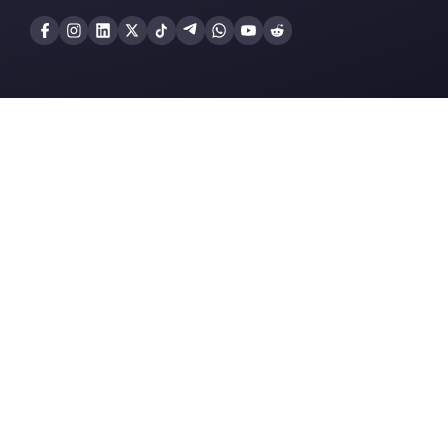
Problèmes de con
avec Spoki ? Pass
plateforme stable
Une plateforme intuitive conçue pou
gérer facilement toutes vos convers
WhatsApp Business en un seul endro
Accéder maintenant