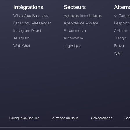
réquentes
Comment accéder à S
Puis-je migrer de Spo
J'ai oublié mon mot de