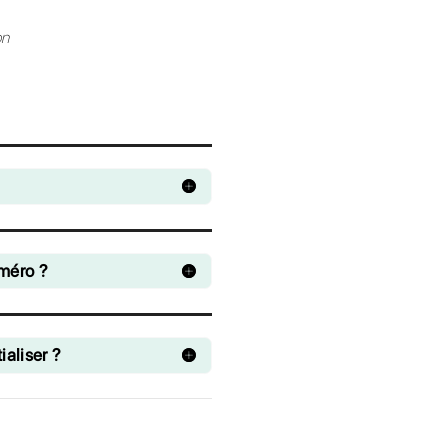
Vous ne parvenez
toujours pas à accé
au
tableau de bord