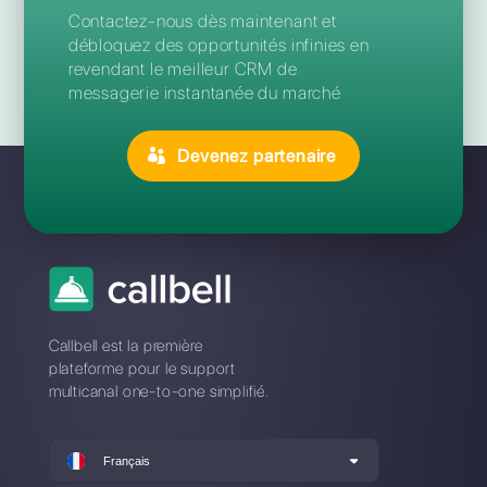
cela s'est avéré être une entreprise sérieuse qui
travaille en équipe avec ses alliés commerciaux à la
recherche de la croissance de ses clients, en
fournissant un service stable et avec des
améliorations technologiques constantes de la
plateforme alignée.
M&D Fx Studio
Daniel
“