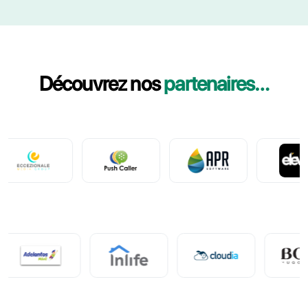
Qui peut participer au programme
partenaire ?
Vais-je recevoir une commission pour
les clients que j'amène à Callbell ?
Comment sont effectués les