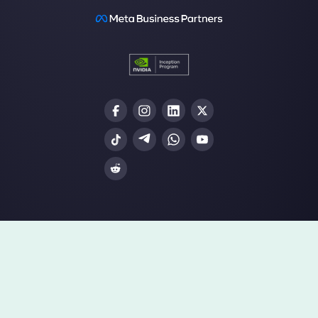
Développez votre
entreprise maintenant :
rejoignez le programm
Contactez-nous dès maintenant et
débloquez des opportunités infinies en
revendant le meilleur CRM de
messagerie instantanée du marché
Devenez partenaire