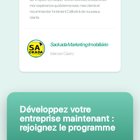
support du début à la fin, pouvant offrir à chaque
utilisateur la meilleure expérience possible. Nous
continuerons à travailler main dans la main avec toute
l'équipe Callbell.
IMC Group
Jonathan Bustos
“
Nous travaillons avec Callbell depuis plus de 2 ans et