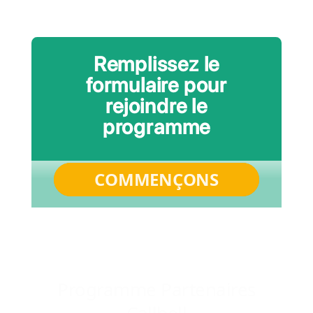
Qu'est-ce que
Progra
Partenair
Notre objectif est de construire une rela
confiance et collaborative avec nos parte
leur permettant de développer et d'étendr
activité avec nous grâce à un modèle équita
partage des revenus. Chez Callbell
proposons une formation, un tableau d
personnalisé et une véritable expérie
partenariat indi