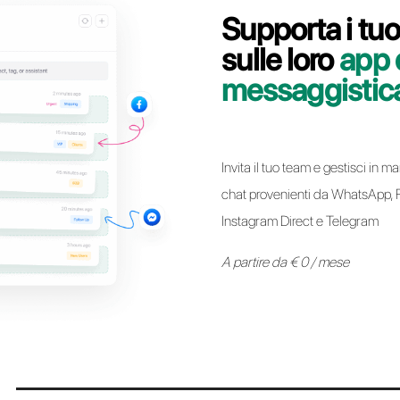
Contatta il nostro team dedicato, in pochi minuti t
WhatsApp Business API da B2chat a Callbe
Passa a Call
* Da oggi é possibile mantenere lo stesso numero Whatsapp Business AP
Provider ad un altro senza alcun tipo di vincolo. Il processo é sempli