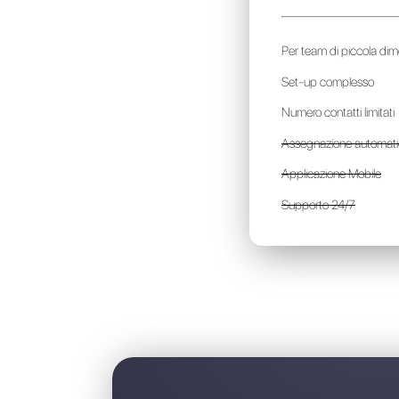
B
a
P