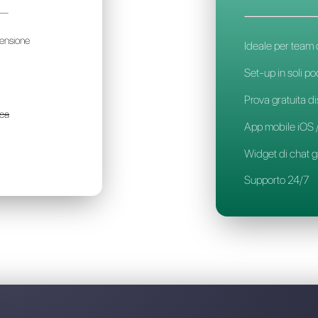
Scopri perchè Callbell è 
2CHAT
96€
l mese / per account
er team di piccola dimensione