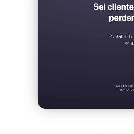
S
N
A
A
S
Sei