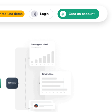
isorse
Prenota una de