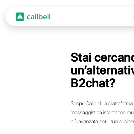
Stai
un’al
B2ch