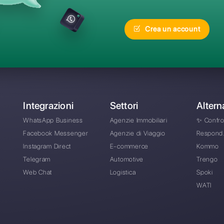
equenti
Qual è la migliore alt