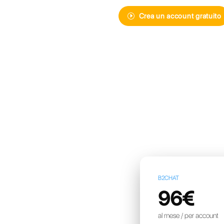
Scopri Callbe
messaggisti
più avanzata
Crea u