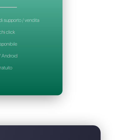
la migliore alternativa a B2chat
CALLBELL
14€
al mese / per utente
Ideale per team di supporto / vendita
Set-up in soli pochi click
Prova gratuita disponibile
App mobile iOS / Android