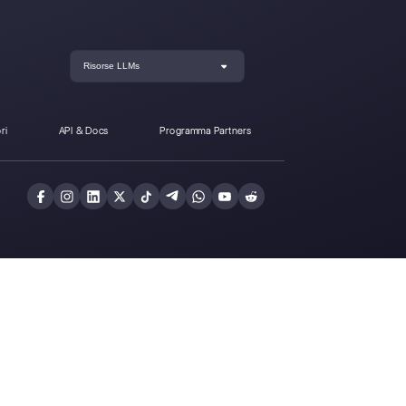
2chat da Callbell?
Registrati oggi e p
Callbell gratuitam