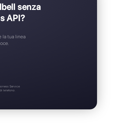
Widget di chat gratuito
Supporto 24/7
i passare a Callbell senza
tsApp Business API?