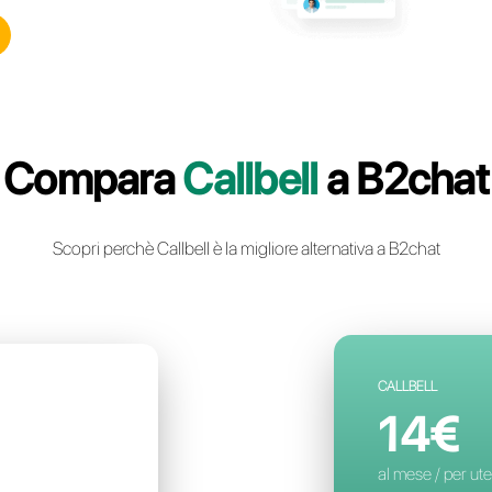
ll: la piattaforma di
ca istantanea multicanale
 per il tuo business
n account gratuito
Compara
Ca