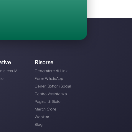
Invita il tuo team e gestisci in maniera collabo
chat provenienti da WhatsApp, Facebook Me
Instagram Direct e Telegram
A partire da € 0 / mese
ernativa a B2chat?