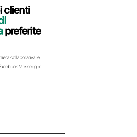
i indicheremo come migrare la tua linea
ll in modo semplice e veloce.
bell
I effettuando una migrazione da un Business Service
ce e non implica la perdita del numero di telefono.