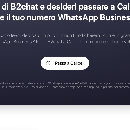
et-up complesso
umero contatti limitati
ssegnazione automatica
pplicazione Mobile
upporto 24/7
 cliente di B2chat e desider
perdere il tuo numero Wha