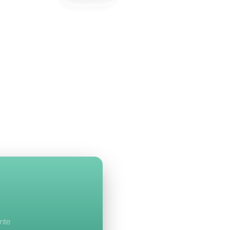
llbell
a B2chat