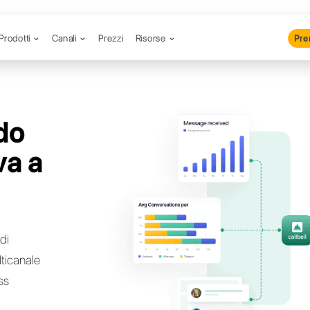
Prodotti
Canali
Prezzi
R
 cercando
ternativa a
at?