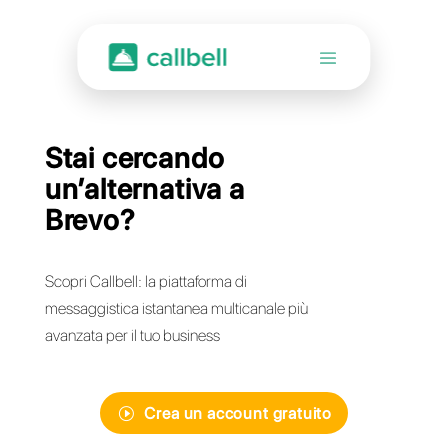
Stai cercando
un’alternativa a
Brevo?
Scopri Callbell: la piattaforma di
messaggistica istantanea multicanale più
avanzata per il tuo business