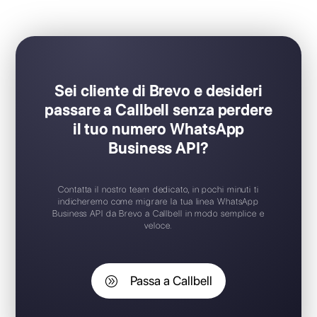
Ideale per team di supporto / vendita
Set-up in soli pochi click
Prova gratuita disponibile
App mobile iOS / Android
Widget di chat gratuito
Supporto 24/7
Sei cliente di Brevo e desideri
passare a Callbell senza perdere
il tuo numero WhatsApp
Business API?