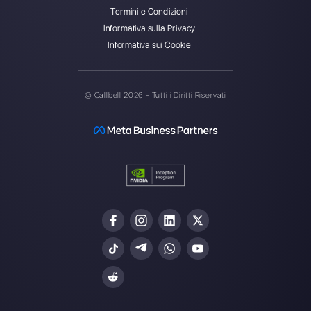
Callbell è la prima piattaforma
per il supporto multicanale one-
to-one semplificato.
Integrazioni
Settori
WhatsApp Business
Agenzie Immobilia
Facebook Messenger
Agenzie di Viaggi
Instagram Direct
E-commerce