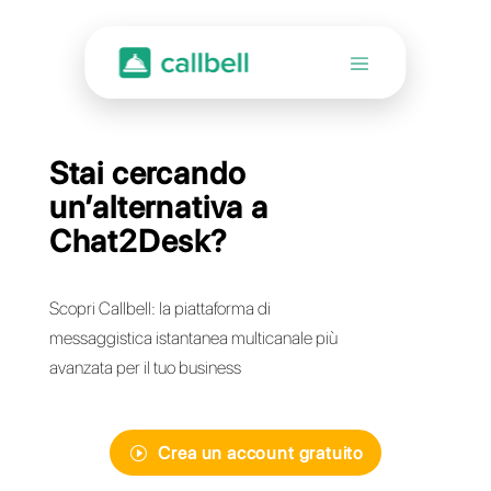
Stai cercando
un’alternativa a
Chat2Desk?
Scopri Callbell: la piattaforma di
messaggistica istantanea multicanale più
avanzata per il tuo business