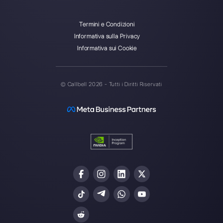
Callbell è la prima piattaforma
per il supporto multicanale one-
to-one semplificato.
Integrazioni
Settori
WhatsApp Business
Agenzie Immobilia
Facebook Messenger
Agenzie di Viaggi