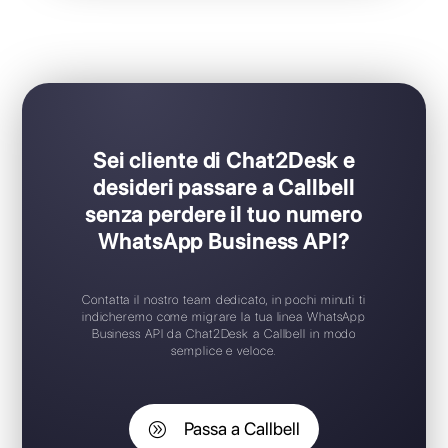
Ideale per team di supporto / vendita
Set-up in soli pochi click
Prova gratuita disponibile
App mobile iOS / Android
Widget di chat gratuito
Supporto 24/7
Sei cliente di Chat2Desk e
desideri passare a Callbell
senza perdere il tuo numero