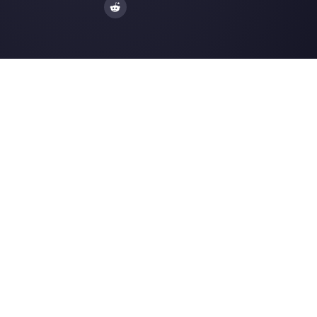
Facebook Messenger
Agenzie di Viaggi
Instagram Direct
E-commerce
Telegram
Automotive
Web Chat
Logistica
Alternative
Risorse
✨ Confronta con IA
Generatore di Lin
Respond.io
Form WhatsApp
Kommo
Gener. Bottoni So
Trengo
Centro Assistenza
Spoki
Pagina di Stato
WATI
Merch Store