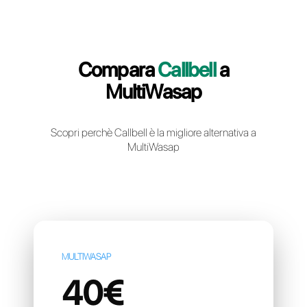
Crea un account gratuito
Compara
Callbell
a
MultiWasap
Scopri perchè Callbell è la migliore alternativa
MultiWasap