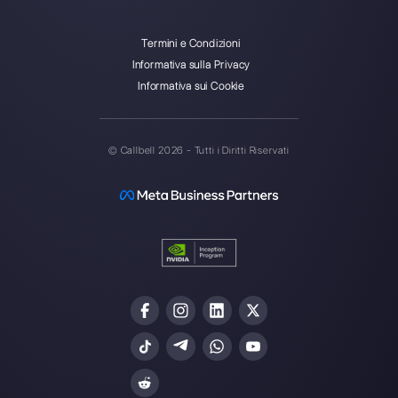
Callbell è la prima piattaforma
per il supporto multicanale one-
to-one semplificato.
Integrazioni
Settori
WhatsApp Business
Agenzie Immobilia
Facebook Messenger
Agenzie di Viaggi