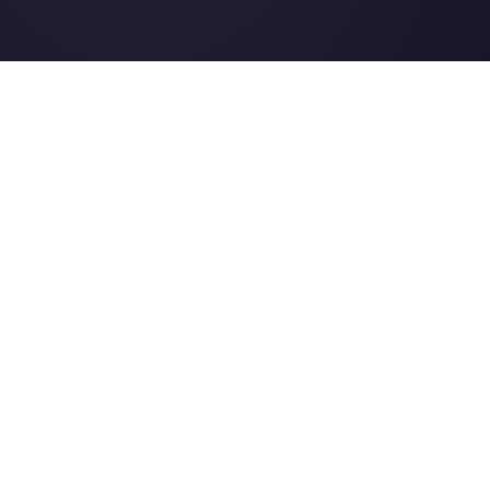
Instagram Direct
E-commerce
Telegram
Automotive
Web Chat
Logistica
Alternative
Risorse
✨ Confronta con IA
Generatore di Lin
Respond.io
Form WhatsApp
Kommo
Gener. Bottoni So
Trengo
Centro Assistenza
Spoki
Pagina di Stato
WATI
Merch Store
Webinar