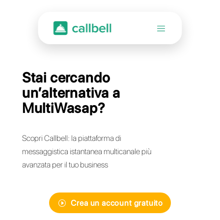
Stai cercando
un’alternativa a
MultiWasap?
Scopri Callbell: la piattaforma di
messaggistica istantanea multicanale più
avanzata per il tuo business