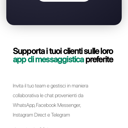
WhatsApp Business API?
Contatta il nostro team dedicato, in pochi minuti ti
indicheremo come migrare la tua linea WhatsApp
Business API da MultiWasap a Callbell in modo
semplice e veloce.
Passa a Callbell