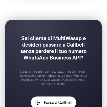
Ideale per team di supporto / vendita
Set-up in soli pochi click
Prova gratuita disponibile
App mobile iOS / Android
Widget di chat gratuito
Supporto 24/7
Sei cliente di MultiWasap e
desideri passare a Callbell
senza perdere il tuo numero