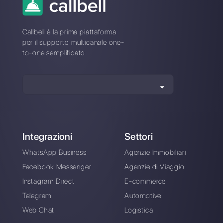
Qual è la migliore alternativa a
MultiWasap?
Come si differenzia MultiWasap
da Callbell?
Registrati oggi e prova