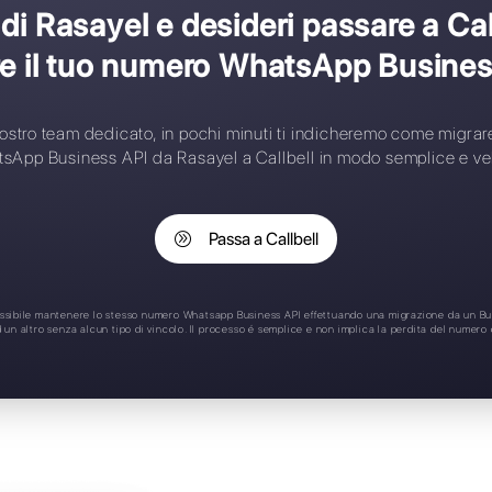
et-up complesso
umero contatti limitati
ssegnazione automatica
pplicazione Mobile
upporto 24/7
 cliente di Rasayel e desider
perdere il tuo numero Wha