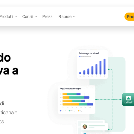
Prodotti
Canali
Prezzi
R
 cercando
ternativa a
yel?