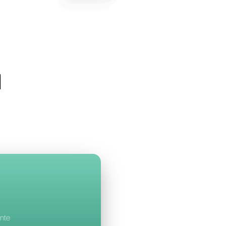
llbell
a Rasayel