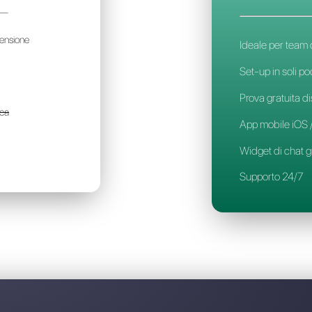
Scopri perchè Callbell è 
ASAYEL
300€
l mese / per account
er team di piccola dimensione