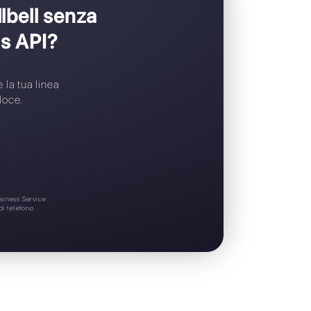
Widget di chat gratuito
Supporto 24/7
i passare a Callbell senza
tsApp Business API?