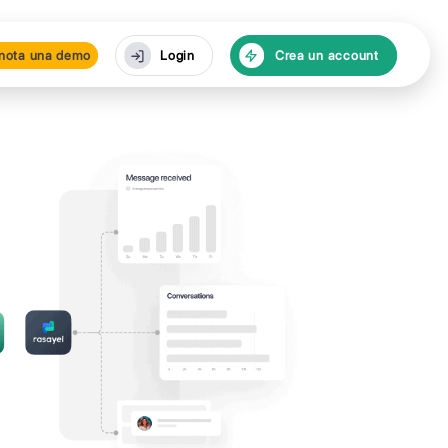
isorse
Prenota una de