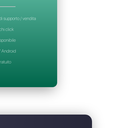
la migliore alternativa a Rasayel
CALLBELL
14€
al mese / per utente
Ideale per team di supporto / vendita
Set-up in soli pochi click
Prova gratuita disponibile
App mobile iOS / Android