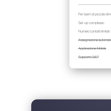
R
a
P