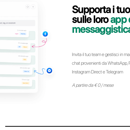
Contatta il nostro team dedicato, in pochi minuti t
WhatsApp Business API da Rasayel a Callb
Passa a Call
* Da oggi é possibile mantenere lo stesso numero Whatsapp Business AP
Provider ad un altro senza alcun tipo di vincolo. Il processo é sempli