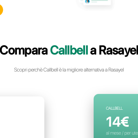
ll: la piattaforma di
ca istantanea multicanale
 per il tuo business
n account gratuito
Compara
Ca