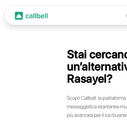
Stai
un’al
Rasa