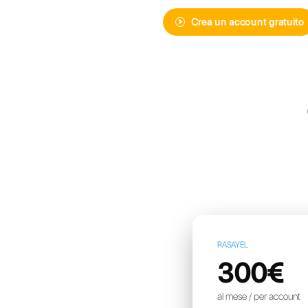
Scopri Callbe
messaggisti
più avanzata
Crea u