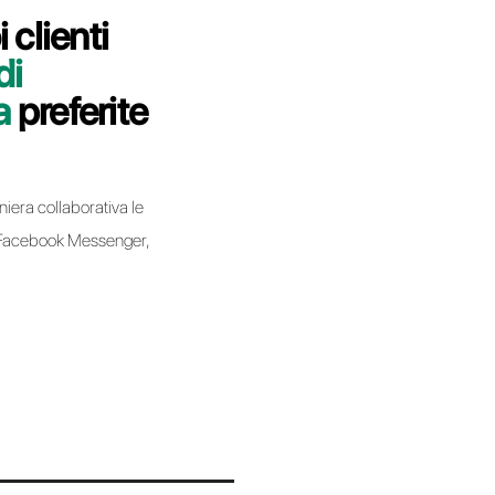
i indicheremo come migrare la tua linea
ell in modo semplice e veloce.
bell
I effettuando una migrazione da un Business Service
ce e non implica la perdita del numero di telefono.