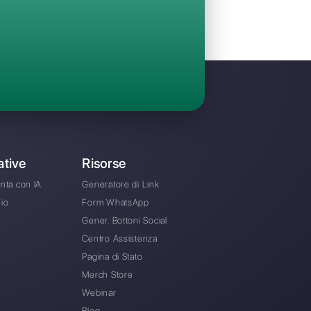
Invita il tuo team e gestisci in maniera collabo
chat provenienti da WhatsApp, Facebook Me
Instagram Direct e Telegram
A partire da € 0 / mese
ernativa a Rasayel?