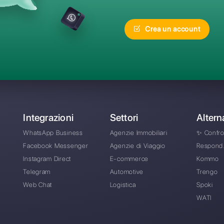
equenti
Qual è la migliore alt