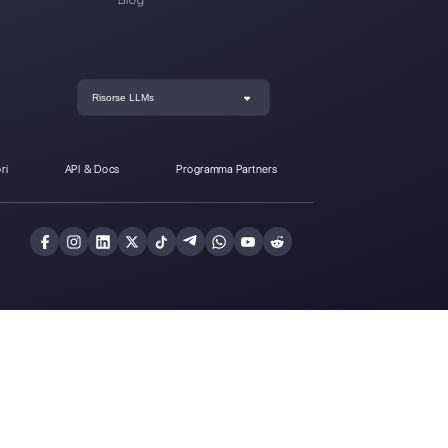
asayel da Callbell?
Registrati oggi e p
Callbell gratuitam