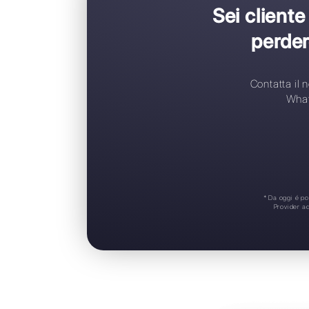
S
N
A
A
S
Sei