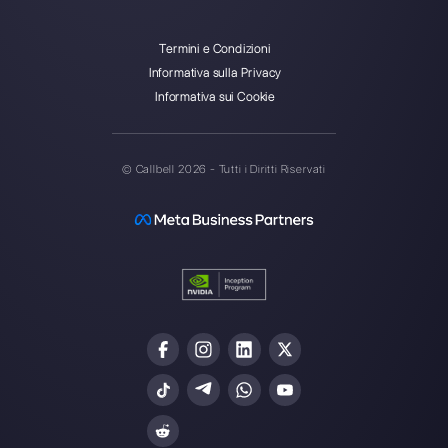
Callbell è la prima piattaforma
per il supporto multicanale one-
to-one semplificato.
Integrazioni
Settori
WhatsApp Business
Agenzie Immobilia
Facebook Messenger
Agenzie di Viaggi