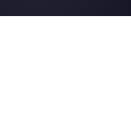
Instagram Direct
E-commerce
Telegram
Automotive
Web Chat
Logistica
Alternative
Risorse
✨ Confronta con IA
Generatore di Lin
Respond.io
Form WhatsApp
Kommo
Gener. Bottoni So
Trengo
Centro Assistenza
Spoki
Pagina di Stato
WATI
Merch Store
Webinar