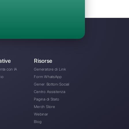
Invita il tuo team e gestisci in maniera collabo
chat provenienti da WhatsApp, Facebook Me
Instagram Direct e Telegram
A partire da € 0 / mese
ernativa a Zenvia?