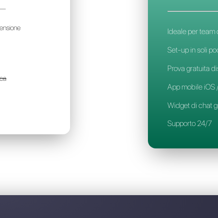
Scopri perchè Callbell è 
ENVIA
300€
l mese / per account
er team di piccola dimensione