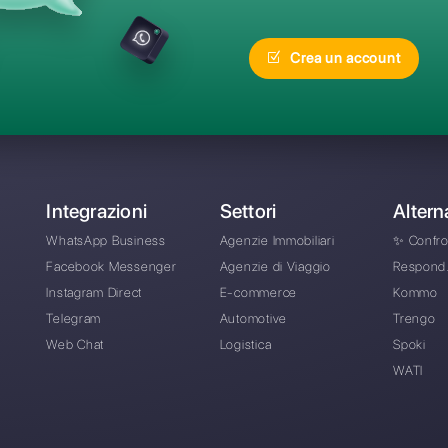
equenti
Qual è la migliore alt