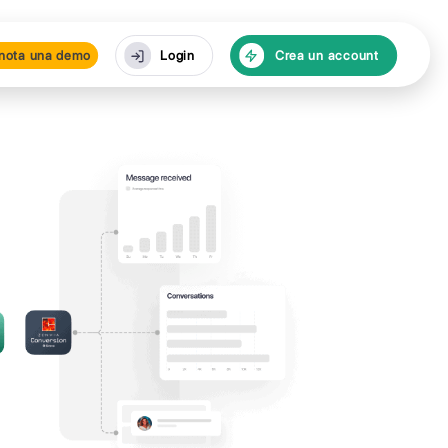
isorse
Prenota una de