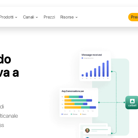
Prodotti
Canali
Prezzi
R
 cercando
ternativa a
ia?