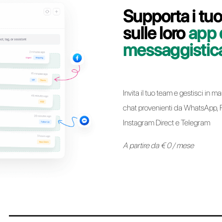
Contatta il nostro team dedicato, in pochi minuti t
WhatsApp Business API da Zenvia a Callbe
Passa a Call
* Da oggi é possibile mantenere lo stesso numero Whatsapp Business AP
Provider ad un altro senza alcun tipo di vincolo. Il processo é sempli