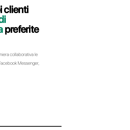
i indicheremo come migrare la tua linea
ll in modo semplice e veloce.
bell
I effettuando una migrazione da un Business Service
ce e non implica la perdita del numero di telefono.