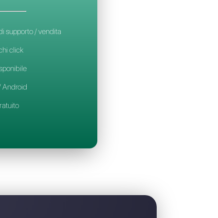
la migliore alternativa a Zenvia
CALLBELL
14€
al mese / per utente
Ideale per team di supporto / vendita
Set-up in soli pochi click
Prova gratuita disponibile
App mobile iOS / Android