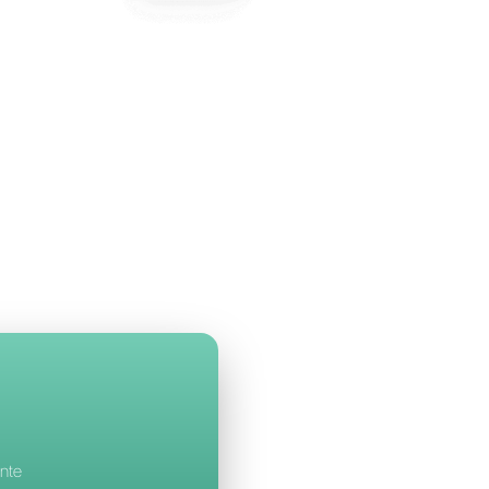
llbell
a Zenvia