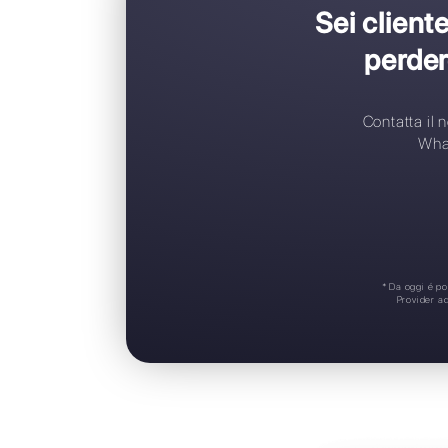
S
N
A
A
S
Sei