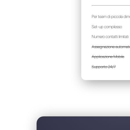
Z
a
P