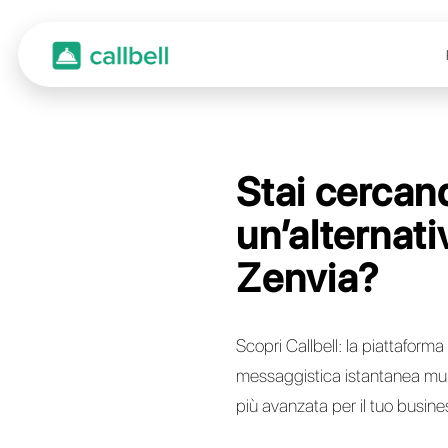
Stai
un’al
Zenv