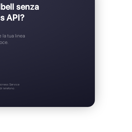
Widget di chat gratuito
Supporto 24/7
 passare a Callbell senza
tsApp Business API?