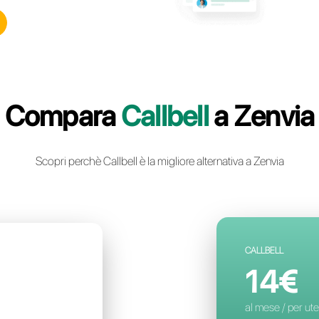
ll: la piattaforma di
ca istantanea multicanale
 per il tuo business
n account gratuito
Compara
Ca