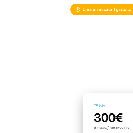
Scopri Callbe
messaggisti
più avanzata
Crea u