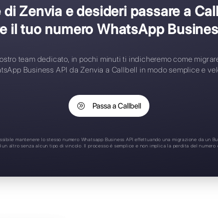
et-up complesso
umero contatti limitati
ssegnazione automatica
pplicazione Mobile
upporto 24/7
 cliente di Zenvia e desideri
perdere il tuo numero Wha