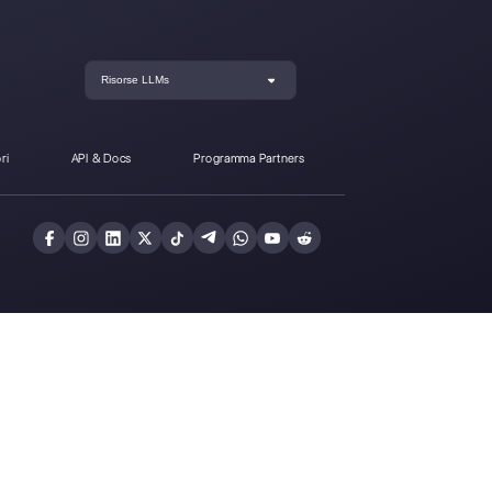
envia da Callbell?
Registrati oggi e p
Callbell gratuitam