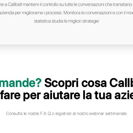
 i clienti, inviare documentazione ed immagini
Accompagnamo grandi