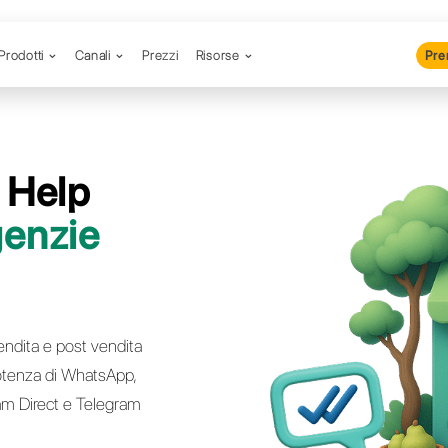
Prodotti
Canali
Prezzi
R
taforma Help
 per
Agenzie
biliari