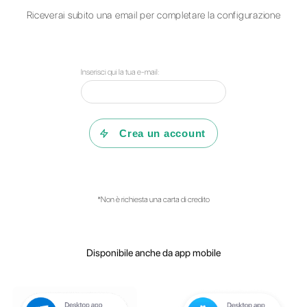
Domande?
Sco
puó fare per aiu
Consulta le nostre F.A.Q o reg