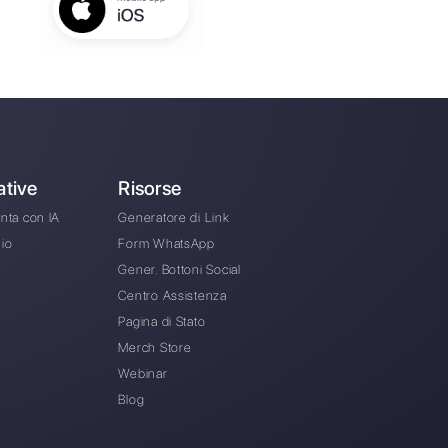
ore immobiliare possono utilizzare WhatsApp Busi
ram e Instagram Direct per comunicare con i loro
 la tua azienda nella gestione dell'assistenza clie
nzionalita della piattaforma?