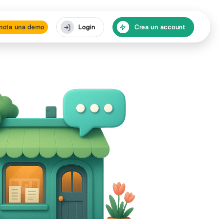
isorse
Prenota una de