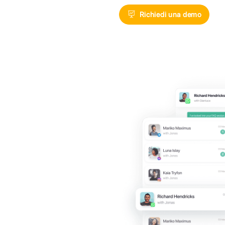
Offri ai tuoi 
esclusivo sf
Facebook Me
Richie