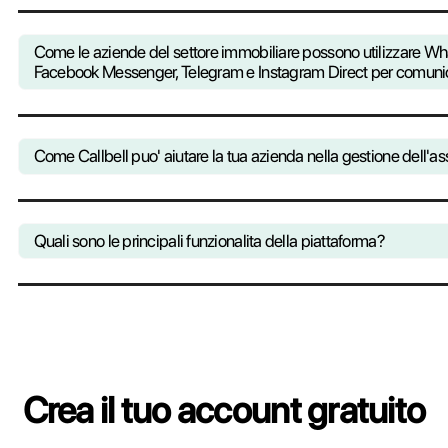
Grazie a Callbell mantieni il controllo
tua azienda per migliorarne i process
statistica stud