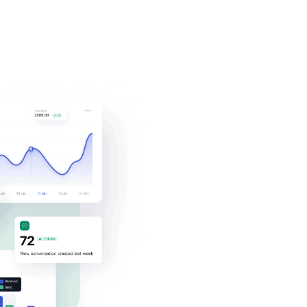
Gestisci effici
le conversaz
Callbell aiuta la tua agenzia imm
comunicazione con i tuoi clienti attrav
messaggistica per migliorare la ges