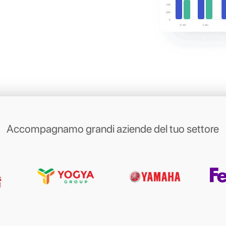
ica con i tuoi
i sulle loro
app
ite
 i tuoi clienti su WhatsApp, Messenger,
irect per fissare un appuntamento, organizzare