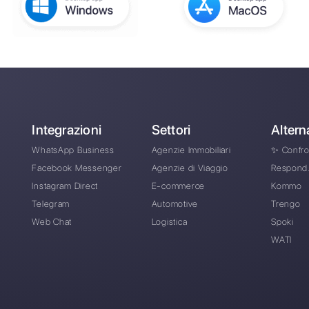
per
Come le aziende del sett
Facebook Messenger, Teleg
ri
Come Callbell puo' aiutare
Quali sono le principali fu