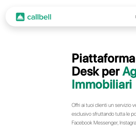
Piat
Desk
Immo