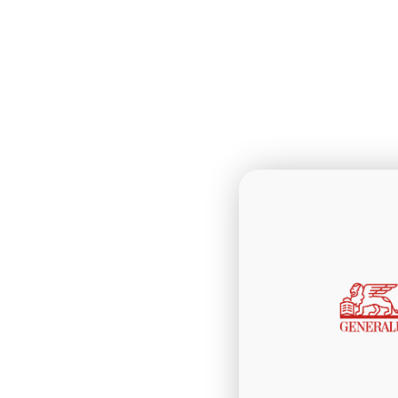
Comun
client
prefer
Comunica con
Telegram e D