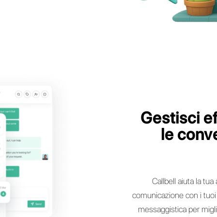
clienti un servizio vendita e post vendita
ruttando tutta le potenza di WhatsApp,
ssenger, Instagram Direct e Telegram
di una demo