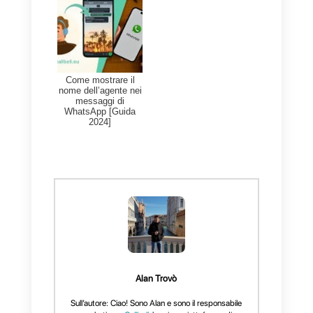
allora Timelines non è la scelta
più adatta alle tue necessità.
La migliore alternativa a