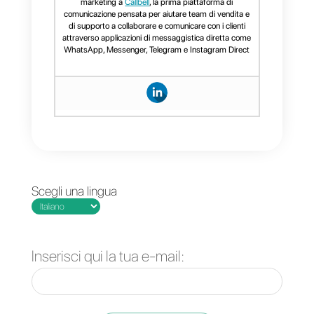
Timelines.ai?
La migliore alternativa a
Timelines.ai è sicuramente
Callbell
. Questa app presenta
tutte le funzionalità di
Timelines.ai, ma offre anche altri
strumenti che aiutano a
migliorare il servizio, i flussi e il
monitoraggio quotidiano. La
differenza è che Callbell integra
Instagram
,
Facebook
e