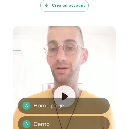
Telegram
, oltre a WhatsApp,
con anche la presenza di un
CRM interno e canali di vendita
per seguire tutta la tua clientela.
Con Callbell puoi creare
Chatbot con IA, sequenze e
automazioni estremamente
efficaci. L’app, inoltre, è
estremamente facile e intuitiva.
Se desideri provarla