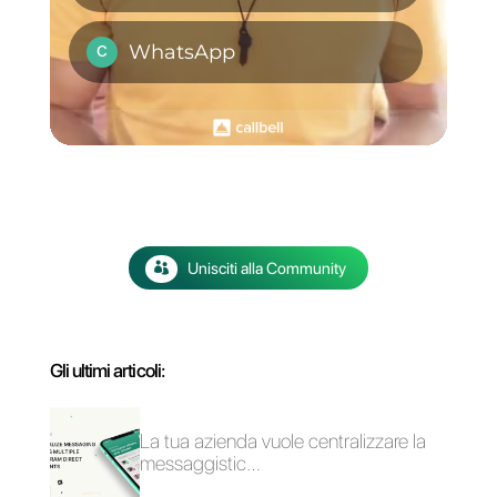
gratuitamente per 7 giorni,
fai
clic qui
.
WhatsApp Business
Come gestire elevati
verificato: come
volumi di richieste a
ottenere la spunta
Natale
verde