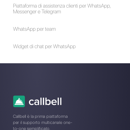
2024]
Alan Trovò
Sull’autore: Ciao! Sono Alan e sono il responsabile
marketing a
Callbell
, la prima piattaforma di
comunicazione pensata per aiutare team di vendita e
di supporto a collaborare e comunicare con i clienti
attraverso applicazioni di messaggistica diretta come
WhatsApp, Messenger, Telegram e Instagram Direct