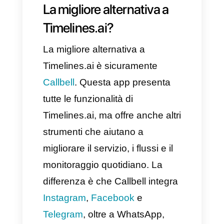
Se vuoi inviare messaggi
broadcast.
Se hai necessità di report
dettagliati sulle interazioni
tramite WhatsApp.
Timelines.ai NON è un’ottima
scelta, è vero.
Se sei alla ricerca di una
soluzione omnicanale.
Se sei una piccola impresa