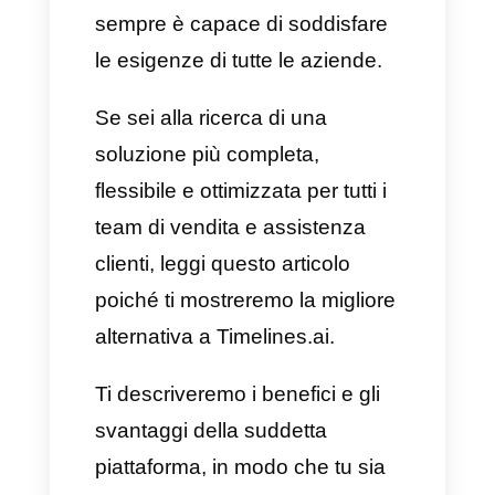
comunicare, per giocare e per
imparare nuove nozioni. Ecco
perché è fondamentale
connetterci tramite app come
WhatsApp. In questa specifica
ottica,
Timelines.ai
è un’opzione
estremamente popolare, molto
simile a WhatsApp, ma non
sempre è capace di soddisfare
le esigenze di tutte le aziende.
Se sei alla ricerca di una