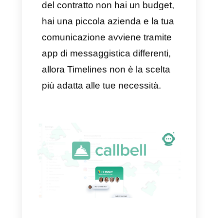
Timelines.ai è un’ottima
scelta. sì.
Se la tua azienda fa
affidamento su WhatsApp per le
comunicazioni.
Se hai bisogno di più agenti
per amministrare tutto da
un’unica postazione.
Se desideri automatizzare e
collegare WhatsApp al tuo
CRM.