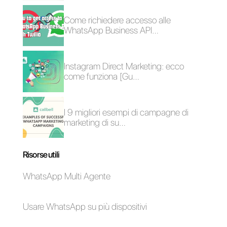
5 consigli di vendita
Marketing
SaaS per fare più
personalizzato: le 6
vendite
migliori strategie per
migliorare le tue
vendite
Come mostrare il
nome dell’agente nei
messaggi di
WhatsApp [Guida