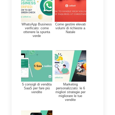
gestire tutto. Tuttavia, se sei alla
ricerca di gestire il tuo lavoro in
maniera completa, utilizzando
app di messaggistica e report
dettagliati, allora questa
piattaforma è la migliore per il
tuo caso. Se, invece, a causa
del contratto non hai un budget,
hai una piccola azienda e la tua
comunicazione avviene tramite
app di messaggistica differenti,