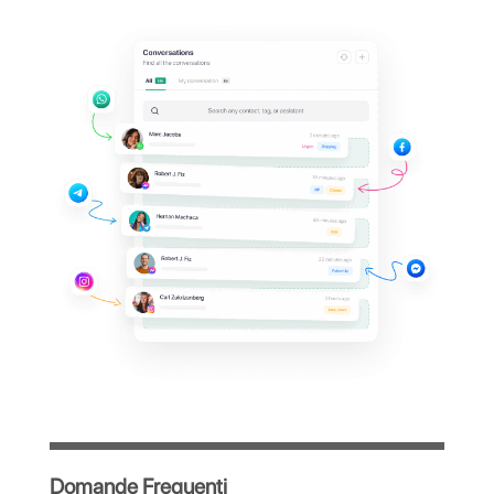
entrare alla
dashboard
di Kommo?
Gestisci tutte le conversazioni WhatsApp
della tua azienda da un'unica piattaforma
centralizzata, semplice e intuitiva, pensata
per ottimizzare il lavoro del tuo team.
Accesso immediato dopo la registrazione