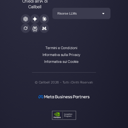
Callbell è la prima piattaforma
per il supporto multicanale one-
to-one semplificato.
Integrazioni
Settori
WhatsApp Business
Agenzie Immobilia
Facebook Messenger
Agenzie di Viaggi
Instagram Direct
E-commerce
Telegram
Automotive