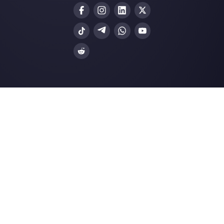
Web Chat
Logistica
Alternative
Risorse
✨ Confronta con IA
Generatore di Lin
Respond.io
Form WhatsApp
Kommo
Gener. Bottoni So
Trengo
Centro Assistenza
Spoki
Pagina di Stato
WATI
Merch Store
Webinar
Blog