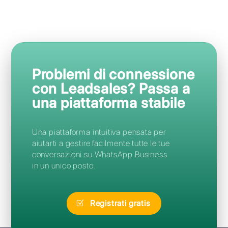
Domande Frequenti
Come posso accedere a
Leadsales?
Posso migrare da Leadsales a
Callbell senza perdere il mio
numero?