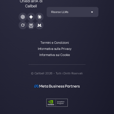
Callbell è la prima piattaforma
per il supporto multicanale one-
to-one semplificato.
Integrazioni
Settori
WhatsApp Business
Agenzie Immobilia
Facebook Messenger
Agenzie di Viaggi
Instagram Direct
E-commerce
Telegram
Automotive