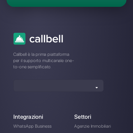
Ho dimenticato la password di
Leadsales: come posso
reimpostarla?
Problemi di connessio
con Leadsales? Passa 
una piattaforma stabile