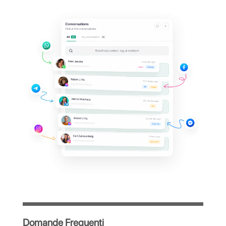
entrare alla
dashboard
di Leadsales?
Gestisci tutte le conversazioni WhatsApp
della tua azienda da un'unica piattaforma
centralizzata, semplice e intuitiva, pensata
per ottimizzare il lavoro del tuo team.
Accesso immediato dopo la registrazione