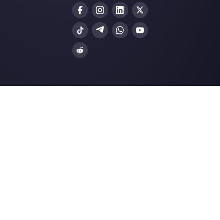
Web Chat
Logistica
Alternative
Risorse
✨ Confronta con IA
Generatore di Lin
Respond.io
Form WhatsApp
Kommo
Gener. Bottoni So
Trengo
Centro Assistenza
Spoki
Pagina di Stato
WATI
Merch Store
Webinar
Blog