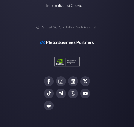
Callbell è la prima piattaforma
per il supporto multicanale one-
to-one semplificato.