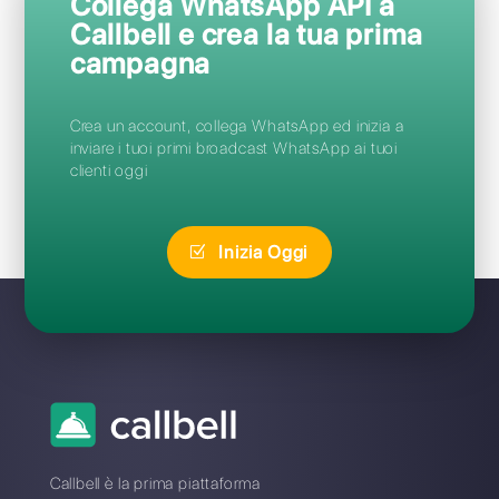
WhatsApp
Mantieni vivo l’interesse dei clienti
offrendo promozioni ed aggiornamenti
coerenti alla tua attività
Upselling & Cross-
selling
Proponi ai tuoi clienti prodotti o servizi
aggiuntivi sempre nuovi, su misura per