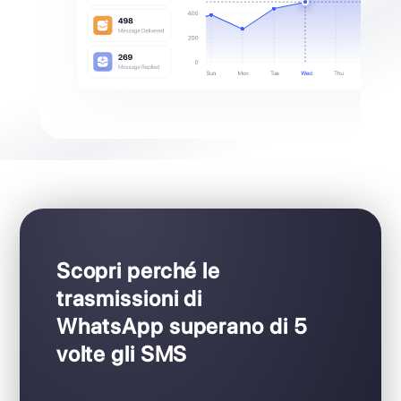
Monitora le prestazion
analizza le campagne in 
colpo d’occh
Traccia le metriche chiave come il numero
messaggi inviati, aperti ed il tasso di lettura 
valutare l’impatto delle tue campa
WhatsA