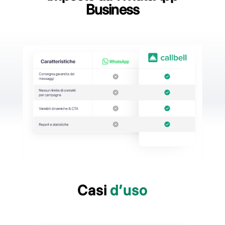
rendono fino a 5 volte più efficace
degli SMS tradizionali
Crea il tuo Brooadcast