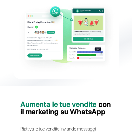
WhatsAp
Importa i tuoi contatti ed invia messa
massivi su WhatsApp con variabili dinamic
media e pulsanti CTA per costruire relazi
con i clie