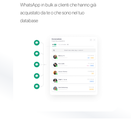
Aumenta le tue vendite
co
il marketing su WhatsApp
Riattiva le tue vendite inviando messaggi
WhatsApp in bulk ai clienti che hanno già
acquistato da te o che sono nel tuo
database