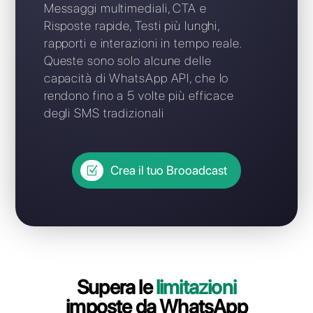
Scopri perché le
trasmissioni di
WhatsApp superano di 5
volte gli SMS
Messaggi multimediali, CTA e
Risposte rapide, Testi più lunghi,
rapporti e interazioni in tempo reale.
Queste sono solo alcune delle
capacità di WhatsApp API, che lo