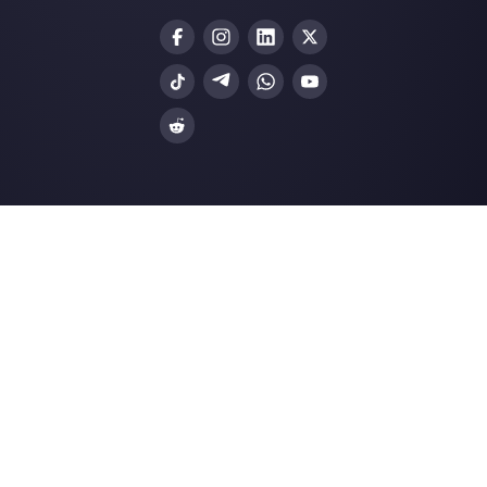
Integrações
Setores
WhatsApp Business
Agências Imobiliá
Facebook Messenger
Agências de Viag
Instagram Direct
E-commerce
Telegram
Automotivo
Web Chat
Logística
Alternativas
Recursos
✨ Comparar com IA
Gerador de Links
Zenvia Conversion
Formularios Wha
Octadesk
Gerador Botões S