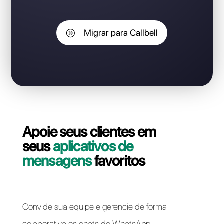
Você é cliente do 360Dialog
e gostaria de mudar seu
número para a Callbell sem
perder o número do
WhatsApp Business API?
Entre em contato com nosso suporte e vamos ajudá-
lo! A migração da sua linha WhatsApp Business API do
360Dialog para Callbell pode ser feita de forma
rápida e fácil.
Migrar para Callbell