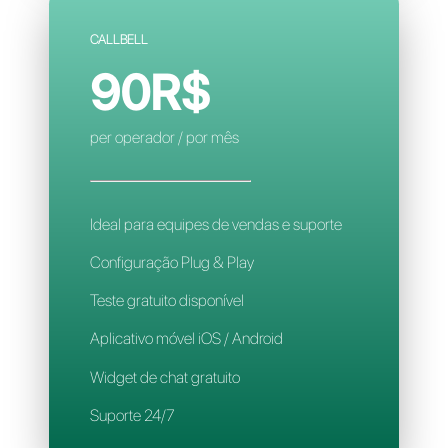
Configuração complexa
Contatos limitados
Regras de atribuição inteligente
Aplicativo para celular
Suporte 24/7
CALLBELL
90R$