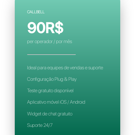
Configuração complexa
Contatos limitados
Regras de atribuição inteligente
Aplicativo para celular
Suporte 24/7
CALLBELL
90R$