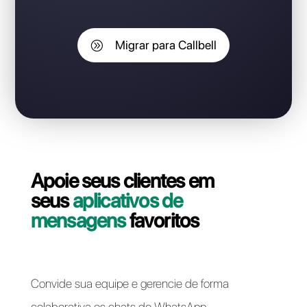
Você é cliente do Auronix e
gostaria de mudar seu
número para a Callbell sem
perder o número do
WhatsApp Business API?
Entre em contato com nosso suporte e vamos ajudá-
lo! A migração da sua linha WhatsApp Business API do
Auronix para Callbell pode ser feita de forma rápida e
fácil.
Migrar para Callbell