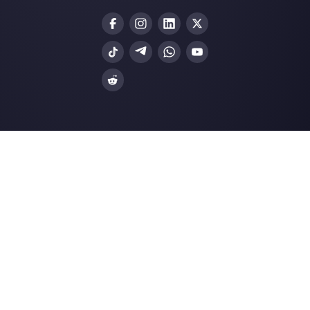
Integrações
Setores
WhatsApp Business
Agências Imobiliá
Facebook Messenger
Agências de Viag
Instagram Direct
E-commerce
Telegram
Automotivo
Web Chat
Logística
Alternativas
Recursos
✨ Comparar com IA
Gerador de Links
Zenvia Conversion
Formularios Wha
Octadesk
Gerador Botões S