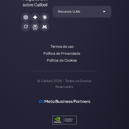
Callbell é a primeira plataforma
de suporte multicanal one-to-
one facilitado.