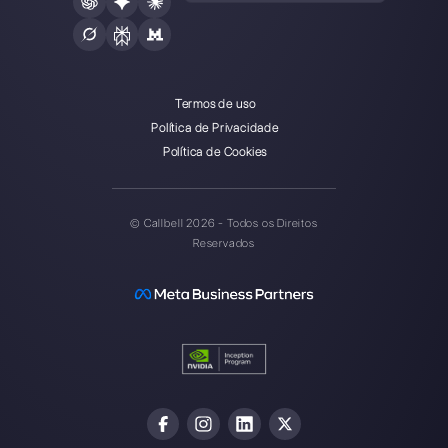
Callbell é a primeira plataforma
de suporte multicanal one-to-
one facilitado.
Integrações
Setores