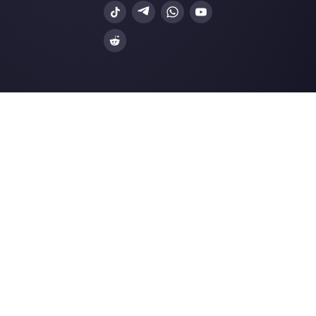
WhatsApp Business
Agências Imobiliá
Facebook Messenger
Agências de Viag
Instagram Direct
E-commerce
Telegram
Automotivo
Web Chat
Logística
Alternativas
Recursos
✨ Comparar com IA
Gerador de Links
Zenvia Conversion
Formularios Wha
Octadesk
Gerador Botões S
Fortics
Central de Ajuda
Huggy
Página de Status