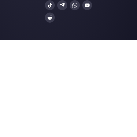
WhatsApp Business
Agências Imobiliá
Facebook Messenger
Agências de Viag
Instagram Direct
E-commerce
Telegram
Automotivo
Web Chat
Logística
Alternativas
Recursos
✨ Comparar com IA
Gerador de Links
Zenvia Conversion
Formularios Wha
Octadesk
Gerador Botões S
Fortics
Central de Ajuda
Huggy
Página de Status