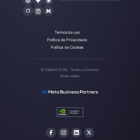
Callbell é a primeira plataforma
de suporte multicanal one-to-
one facilitado.
Integrações
Setores