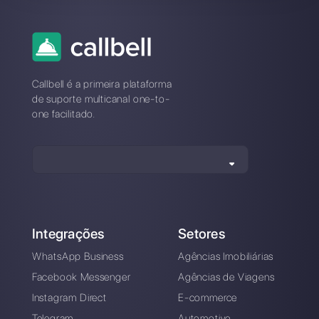
Qual é a melhor alternativa à
BotSpace?
Como se distingue a BotSpace
da Callbell?