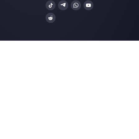
WhatsApp Business
Agências Imobiliá
Facebook Messenger
Agências de Viag
Instagram Direct
E-commerce
Telegram
Automotivo
Web Chat
Logística
Alternativas
Recursos
✨ Comparar com IA
Gerador de Links
Zenvia Conversion
Formularios Wha
Octadesk
Gerador Botões S
Fortics
Central de Ajuda
Huggy
Página de Status