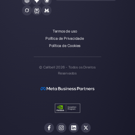
Callbell é a primeira plataforma
de suporte multicanal one-to-
one facilitado.
Integrações
Setores