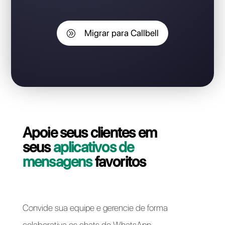
Você é cliente do Omnichat e
gostaria de mudar seu
número para a Callbell sem
perder o número do
WhatsApp Business API?
Entre em contato com nosso suporte e vamos ajudá-
lo! A migração da sua linha WhatsApp Business API do
Omnichat para Callbell pode ser feita de forma rápida
e fácil.
Migrar para Callbell