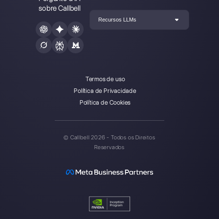
Callbell é a primeira plataforma
de suporte multicanal one-to-
one facilitado.