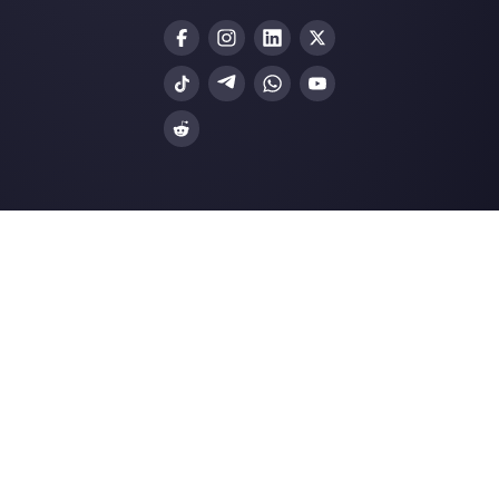
Integrações
Setores
WhatsApp Business
Agências Imobiliá
Facebook Messenger
Agências de Viag
Instagram Direct
E-commerce
Telegram
Automotivo
Web Chat
Logística
Alternativas
Recursos
✨ Comparar com IA
Gerador de Links
Zenvia Conversion
Formularios Wha
Octadesk
Gerador Botões S