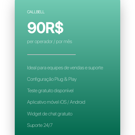
Configuração complexa
Contatos limitados
Regras de atribuição inteligente
Aplicativo para celular
Suporte 24/7
CALLBELL
90R$