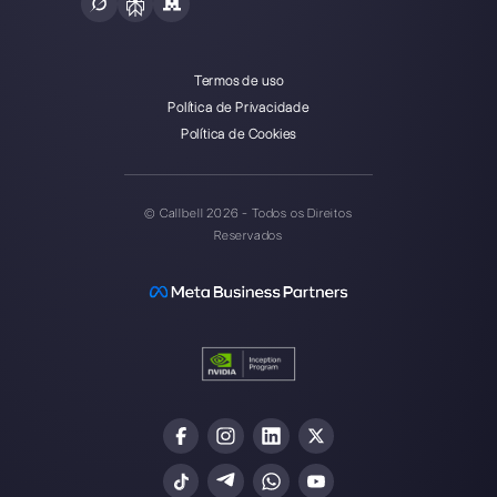
Callbell é a primeira plataforma
de suporte multicanal one-to-
one facilitado.
Integrações
Setores
WhatsApp Business
Agências Imobiliá