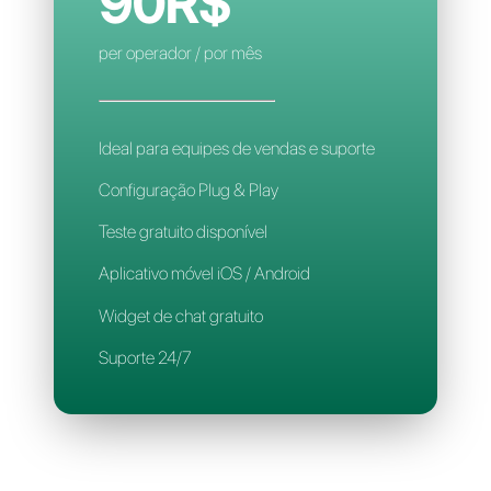
Aplicativo para celular
Suporte 24/7
CALLBELL
90R$
per operador / por mês