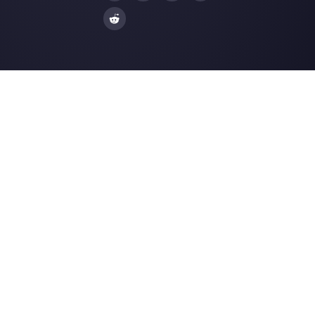
Facebook Messenger
Agências de Viag
Instagram Direct
E-commerce
Telegram
Automotivo
Web Chat
Logística
Alternativas
Recursos
✨ Comparar com IA
Gerador de Links
Zenvia Conversion
Formularios Wha
Octadesk
Gerador Botões S
Fortics
Central de Ajuda
Huggy
Página de Status
UTalk
Merch Store