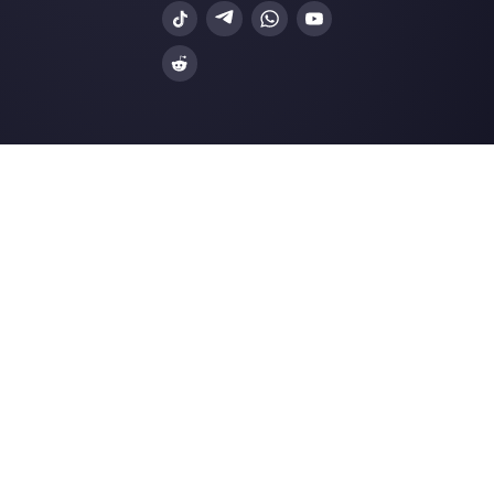
WhatsApp Business
Agências Imobiliá
Facebook Messenger
Agências de Viag
Instagram Direct
E-commerce
Telegram
Automotivo
Web Chat
Logística
Alternativas
Recursos
✨ Comparar com IA
Gerador de Links
Zenvia Conversion
Formularios Wha
Octadesk
Gerador Botões S
Fortics
Central de Ajuda
Huggy
Página de Status