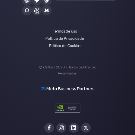
Callbell é a primeira plataforma
de suporte multicanal one-to-
one facilitado.
Português
Integrações
Setores