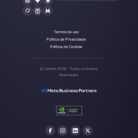
Callbell é a primeira plataforma
de suporte multicanal one-to-
one facilitado.
Integrações
Setores