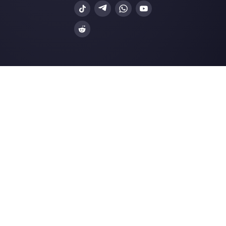
WhatsApp Business
Agências Imobiliá
Facebook Messenger
Agências de Viag
Instagram Direct
E-commerce
Telegram
Automotivo
Web Chat
Logística
Alternativas
Recursos
✨ Comparar com IA
Gerador de Links
Zenvia Conversion
Formularios Wha
Octadesk
Gerador Botões S
Fortics
Central de Ajuda
Huggy
Página de Status