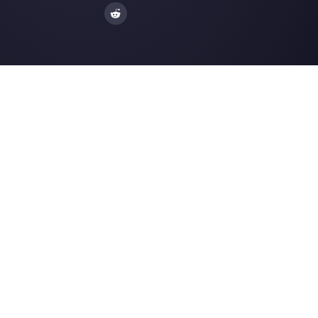
Integrações
Setores
WhatsApp Business
Agências Imobiliá
Facebook Messenger
Agências de Viag
Instagram Direct
E-commerce
Telegram
Automotivo
Web Chat
Logística
Alternativas
Recursos
✨ Comparar com IA
Gerador de Links
Zenvia Conversion
Formularios Wha
Octadesk
Gerador Botões S