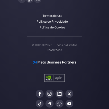
Callbell é a primeira plataforma
de suporte multicanal one-to-
one facilitado.