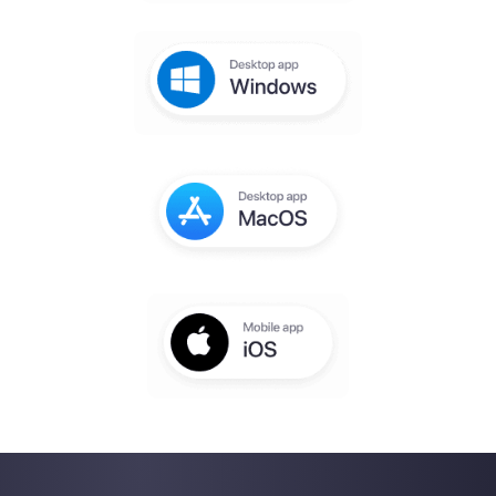
Crie sua conta
gratuita
Receberá um email para concluir a
configuração em alguns segundos
Digite aqui seu e-mail:
Crie uma conta