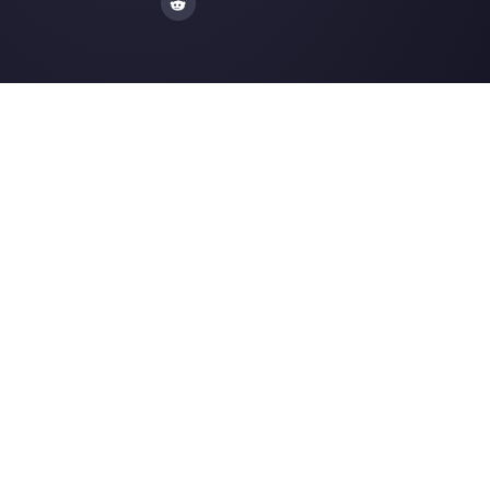
Integrações
Setores
WhatsApp Business
Agências Imobiliá
Facebook Messenger
Agências de Viag
Instagram Direct
E-commerce
Telegram
Automotivo
Web Chat
Logística
Alternativas
Recursos
✨ Comparar com IA
Gerador de Links
Zenvia Conversion
Formularios Wha
Octadesk
Gerador Botões S
Fortics
Central de Ajuda