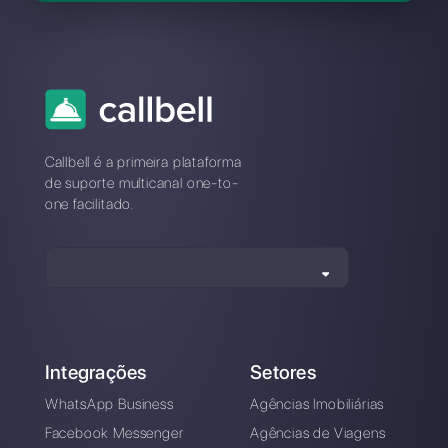
Esqueci minha senha do Kommo:
como redefini-la?
Problemas de conexão
com o Kommo? Migre
para uma plataforma
estável