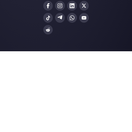
Web Chat
Logística
Alternativas
Recursos
✨ Comparar com IA
Gerador de Links
Zenvia Conversion
Formularios Wha
Octadesk
Gerador Botões S
Fortics
Central de Ajuda
Huggy
Página de Status
UTalk
Merch Store
Blip
Webinars
Blog