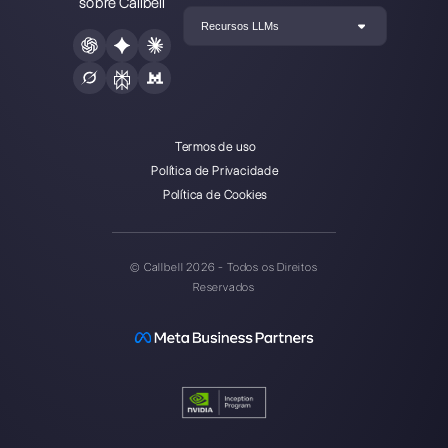
Callbell é a primeira plataforma
de suporte multicanal one-to-
one facilitado.
Integrações
Setores
WhatsApp Business
Agências Imobiliá
Facebook Messenger
Agências de Viag
Instagram Direct
E-commerce
Telegram
Automotivo