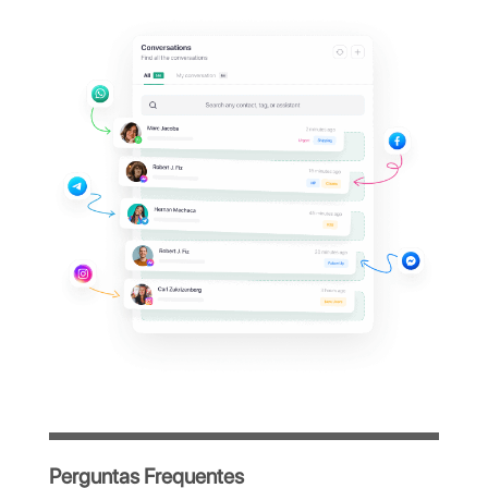
acessar o
painel do
Kommo?
Gerencie todas as conversas do WhatsApp
da sua empresa em uma única plataforma
centralizada, simples e intuitiva, criada para
otimizar o trabalho da sua equipe.
Acesso imediato após o cadastro