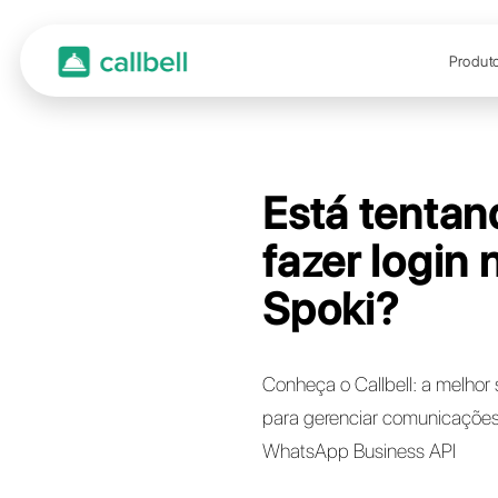
Está
fazer
Spok