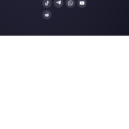
Alternativas
Recursos
✨ Comparar com IA
Gerador de Links
Zenvia Conversion
Formularios Wha
Octadesk
Gerador Botões S
Fortics
Central de Ajuda
Huggy
Página de Status
UTalk
Merch Store
Blip
Webinars
Blog
Pergunte à IA
sobre Callbell
Recursos LLMs