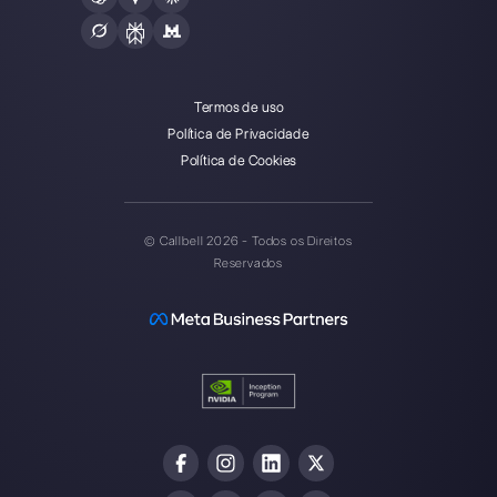
one facilitado.
Integrações
Setores
WhatsApp Business
Agências Imobiliá
Facebook Messenger
Agências de Viag
Instagram Direct
E-commerce
Telegram
Automotivo
Web Chat
Logística