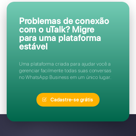
Perguntas Frequentes
Como faço para acessar o uTalk?
Posso migrar do uTalk para o
Callbell sem perder meu
número?
Esqueci minha senha do uTalk:
como redefini-la?