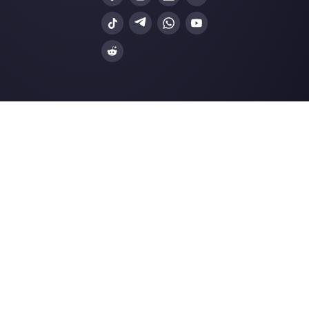
Alternativas
Recursos
✨ Comparar com IA
Gerador de Links
Zenvia Conversion
Formularios Wha
Octadesk
Gerador Botões S
Fortics
Central de Ajuda
Huggy
Página de Status
UTalk
Merch Store
Blip
Webinars
Blog
Pergunte à IA
sobre Callbell