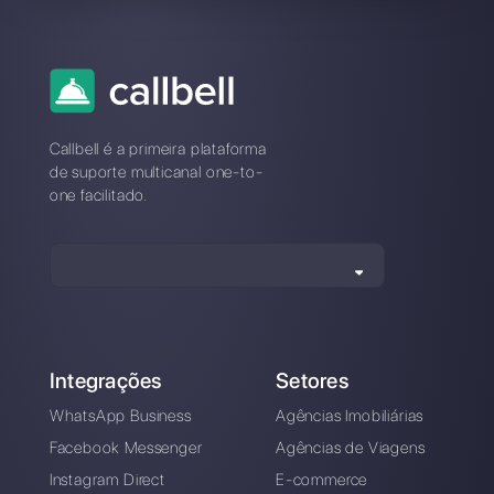
como redefini-la?
Problemas de conexão
com o Zenvia? Migre
para uma plataforma
estável