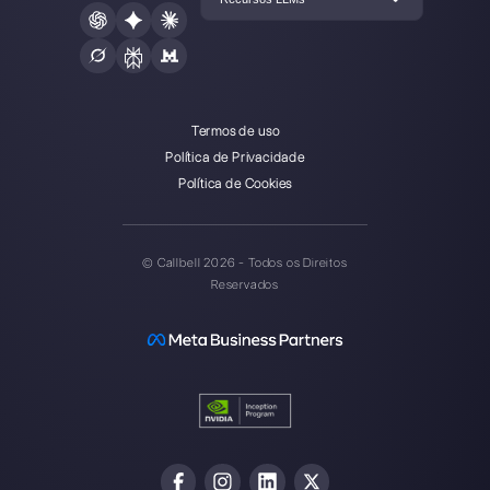
de suporte multicanal one-to-
one facilitado.
Integrações
Setores
WhatsApp Business
Agências Imobiliá
Facebook Messenger
Agências de Viag
Instagram Direct
E-commerce
Telegram
Automotivo
Web Chat
Logística