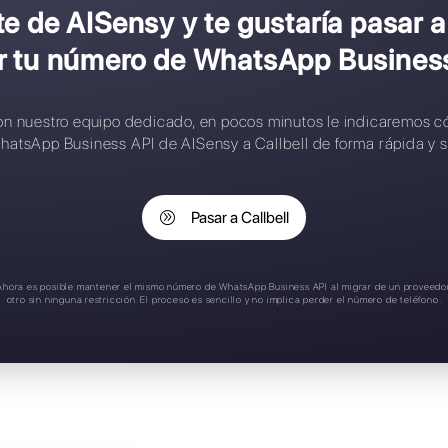
onfiguración compleja
ontactos limitados
eglas de asignación inteligente
plicación móvil
oporte en español
s cliente de AISensy y te gus
perder tu número de What