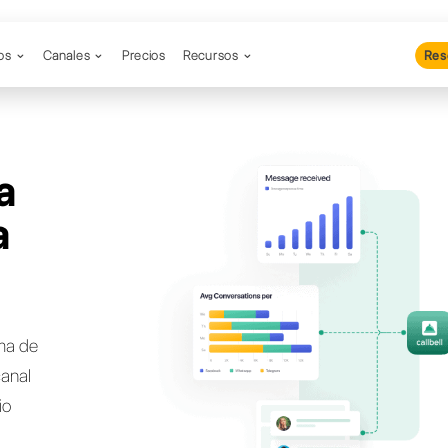
Productos
Canales
Precios
Re
cas una
nativa a
nsy?