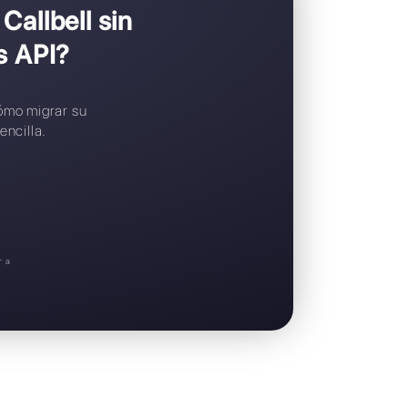
Widget de chat gratuito
Soporte en español
taría pasar a Callbell sin
sApp Business API?