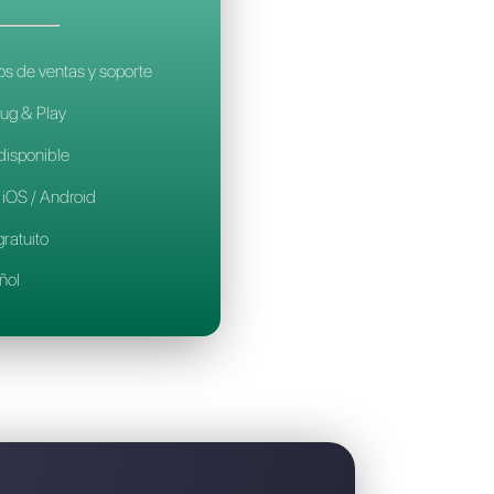
es la mejor alternativa a AISensy
CALLBELL
14€
por mes / por agente
Ideal para equipos de ventas y soporte
Configuración Plug & Play
Prueba gratuita disponible
Aplicación móvil iOS / Android