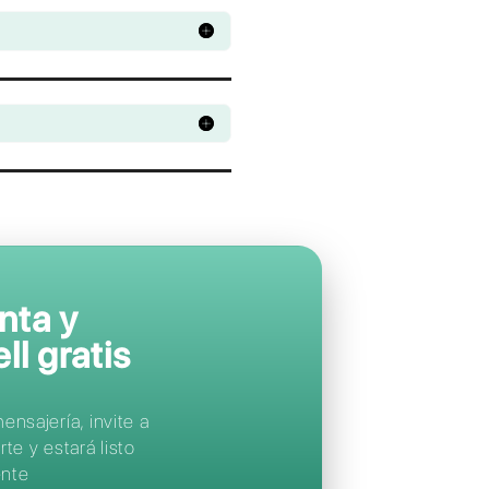
Apoya a tus clien
en sus
aplicacion
de mensajería
favoritas