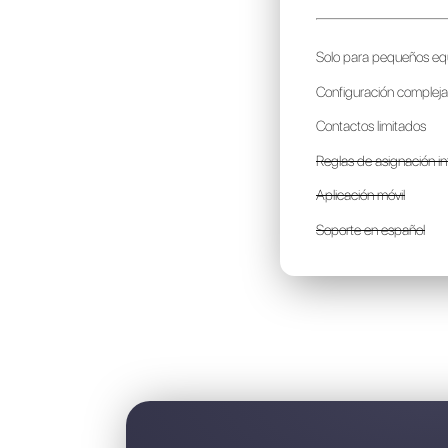
A
p
S