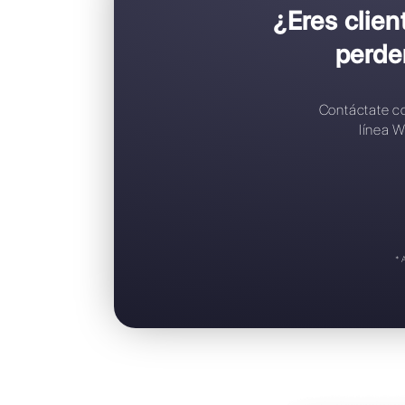
C
C
R
A
S
¿Ere