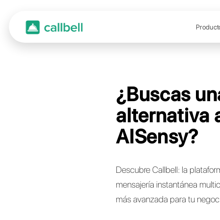
¿Bus
alter
AISe