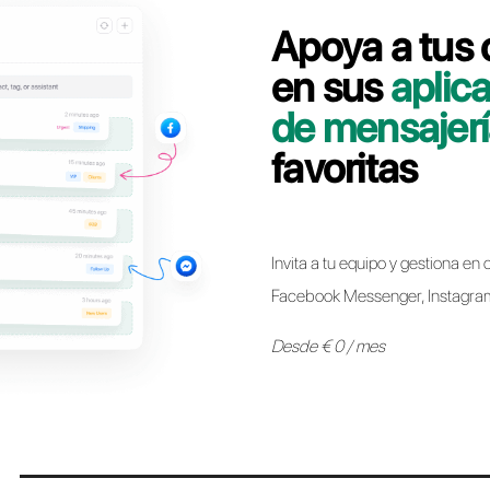
Contáctate con nuestro equipo dedicado, en pocos
línea WhatsApp Business API de AISensy a Cal
Pasar a Call
* Ahora es posible mantener el mismo número de WhatsApp 
otro sin ninguna restricción. El proceso es sencillo y no