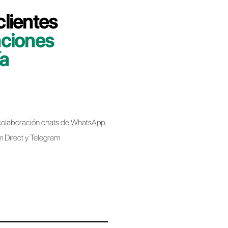
 minutos le indicaremos cómo migrar su
lbell de forma rápida y sencilla.
bell
Business API al migrar de un proveedor a
 implica perder el número de teléfono.