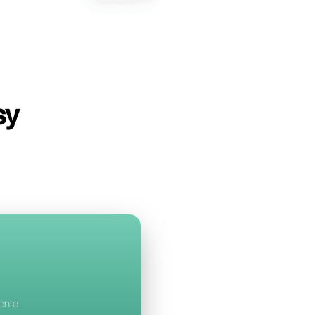
bell
con AISensy