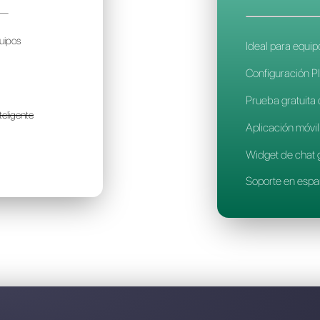
Descubre por qué Callbell 
ISENSY
999€
or mes / por cuenta
olo para pequeños equipos