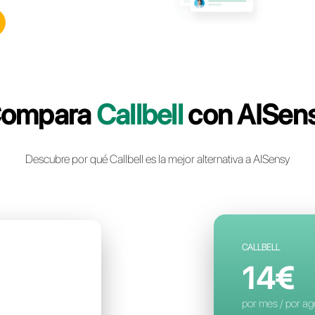
lbell: la plataforma de
nstantánea multicanal
a para tu negocio
a cuenta gratuita
Compara
Call