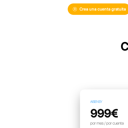
Descubre Cal
mensajería i
más avanzad
Crea un