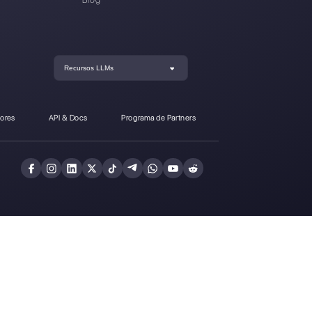
ensy a Callbell?
Crea una cuenta y
prueba Callbell gra