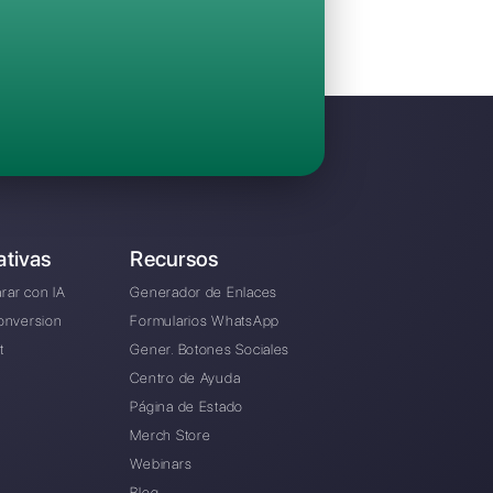
Invita a tu equipo y gestiona en colaboraci
Facebook Messenger, Instagram Direct y Te
Desde € 0 / mes
rnativa a AISensy?