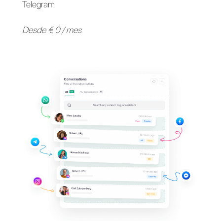
Apoya a tus clientes en
sus
aplicaciones de
mensajería
favoritas