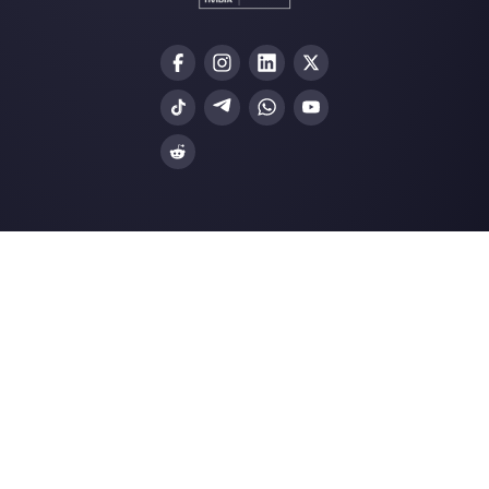
Integraciones
Sectores
WhatsApp Business
Agencias Inmobili
Facebook Messenger
Agencias de Viaj
Instagram Direct
E-commerce
Telegram
Automotriz
Web Chat
Logística
Alternativas
Recursos
✨ Comparar con IA
Generador de Enl
Zenvia Conversion
Formularios Wha