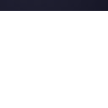
Telegram
Automotriz
Web Chat
Logística
Alternativas
Recursos
✨ Comparar con IA
Generador de Enl
Zenvia Conversion
Formularios Wha
Whaticket
Gener. Botones S
BotMaker
Centro de Ayuda
Kommo
Página de Estado
B2chat
Merch Store
WATI
Webinars
Blog