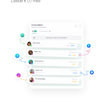
Apoya a tus clientes en
sus
aplicaciones de
mensajería
favoritas
Invita a tu equipo y gestiona en