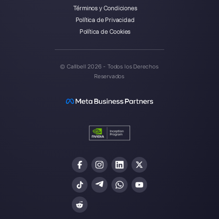
Callbell es la primera plataforma
para soporte multicanal uno a
uno hecho fácil.
Integraciones
Sectores
WhatsApp Business
Agencias Inmobili
Facebook Messenger
Agencias de Viaj
Instagram Direct
E-commerce