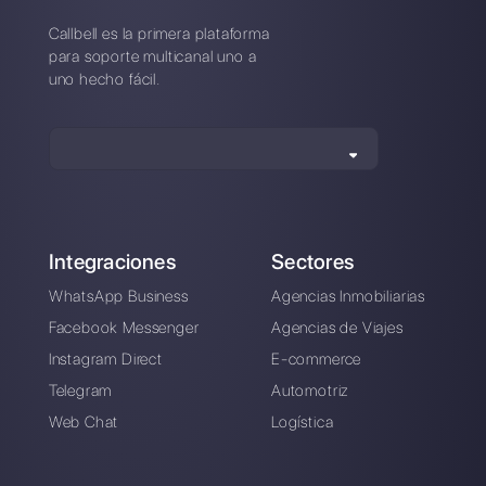
B2chat?
¿Como se compara B2chat a
Callbell?
Crea una cuenta y
prueba Callbell gratis