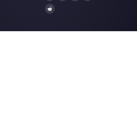
Facebook Messenger
Agencias de Viaj
Instagram Direct
E-commerce
Telegram
Automotriz
Web Chat
Logística
Alternativas
Recursos
✨ Comparar con IA
Generador de Enl
Zenvia Conversion
Formularios Wha
Whaticket
Gener. Botones S
BotMaker
Centro de Ayuda
Kommo
Página de Estado
B2chat
Merch Store