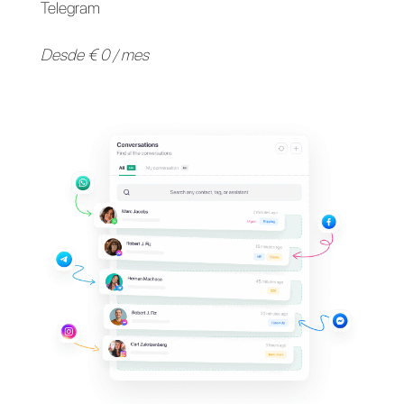
Apoya a tus clientes en
sus
aplicaciones de
mensajería
favoritas