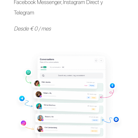
Apoya a tus clientes en
sus
aplicaciones de
mensajería
favoritas