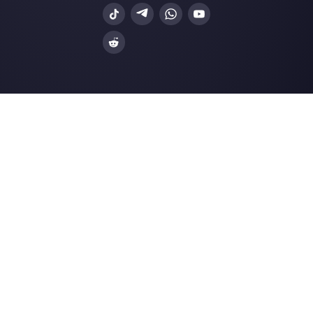
WhatsApp Business
Agencias Inmobili
Facebook Messenger
Agencias de Viaj
Instagram Direct
E-commerce
Telegram
Automotriz
Web Chat
Logística
Alternativas
Recursos
✨ Comparar con IA
Generador de Enl
Zenvia Conversion
Formularios Wha
Whaticket
Gener. Botones S
BotMaker
Centro de Ayuda
Kommo
Página de Estado