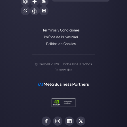
Callbell es la primera plataforma
para soporte multicanal uno a
uno hecho fácil.
Integraciones
Sectores