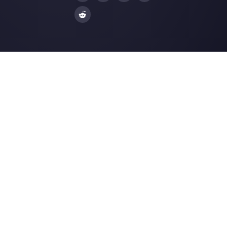
Facebook Messenger
Agencias de Viaj
Instagram Direct
E-commerce
Telegram
Automotriz
Web Chat
Logística
Alternativas
Recursos
✨ Comparar con IA
Generador de Enl
Zenvia Conversion
Formularios Wha
Whaticket
Gener. Botones S
BotMaker
Centro de Ayuda
Kommo
Página de Estado
B2chat
Merch Store