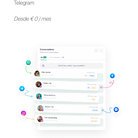
Apoya a tus clientes en
sus
aplicaciones de
mensajería
favoritas