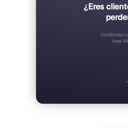
C
C
R
A
S
¿Ere