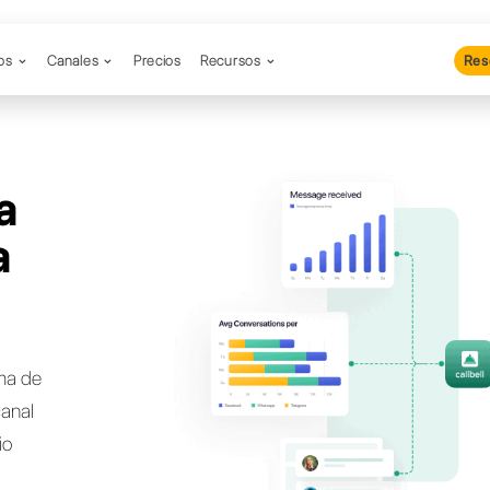
Productos
Canales
Precios
Re
cas una
nativa a
CRM?