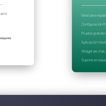
Descubre por qué Callbell
MOCRM
18€
or mes / por cuenta
olo para pequeños equipos