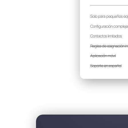
A
p
S