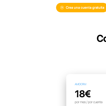
Descubre Cal
mensajería i
más avanzad
Crea un