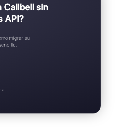
Widget de chat gratuito
Soporte en español
taría pasar a Callbell sin
sApp Business API?