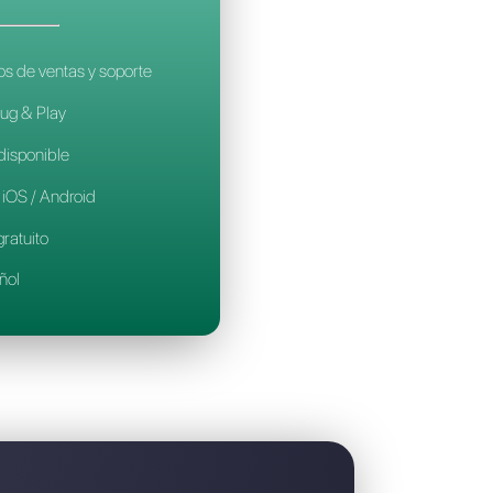
 es la mejor alternativa a AmoCRM
CALLBELL
14€
por mes / por agente
Ideal para equipos de ventas y soporte
Configuración Plug & Play
Prueba gratuita disponible
Aplicación móvil iOS / Android