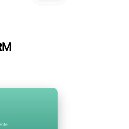
ell
con AmoCRM