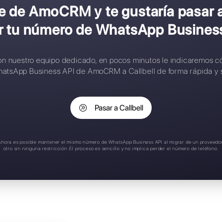
onfiguración compleja
ontactos limitados
eglas de asignación inteligente
plicación móvil
oporte en español
s cliente de AmoCRM y te gus
perder tu número de What