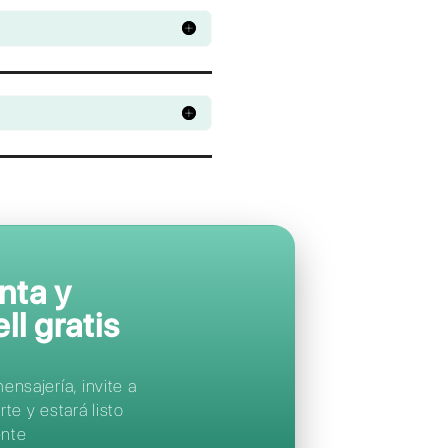
Apoya a tus clien
en sus
aplicacion
de mensajería
favoritas