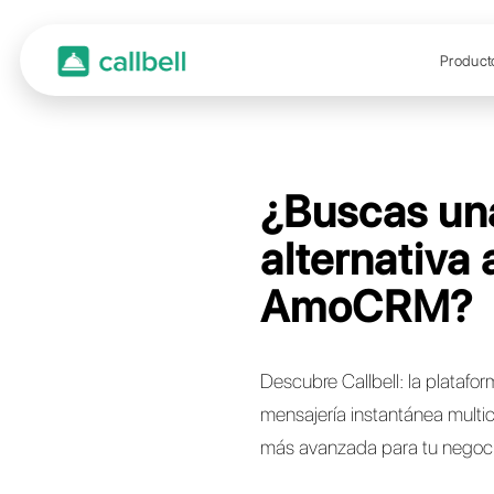
¿Bus
alter
Amo