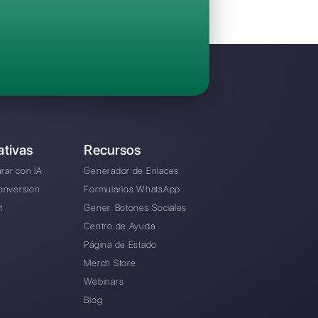
Invita a tu equipo y gestiona en colaboraci
Facebook Messenger, Instagram Direct y Te
Desde € 0 / mes
ternativa a AmoCRM?