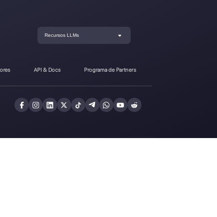
oCRM a Callbell?
Crea una cuenta y
prueba Callbell gra