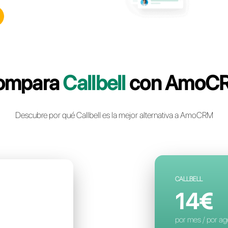
lbell: la plataforma de
nstantánea multicanal
a para tu negocio
a cuenta gratuita
Compara
Callb