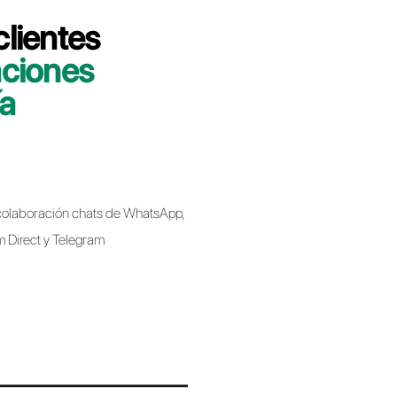
 minutos le indicaremos cómo migrar su
lbell de forma rápida y sencilla.
bell
Business API al migrar de un proveedor a
 implica perder el número de teléfono.