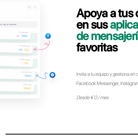
Contáctate con nuestro equipo dedicado, en pocos
línea WhatsApp Business API de AmoCRM a Cal
Pasar a Call
* Ahora es posible mantener el mismo número de WhatsApp 
otro sin ninguna restricción. El proceso es sencillo y no