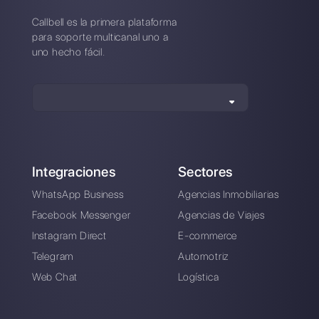
Cliengo?
¿Como se compara Cliengo a
Callbell?
Crea una cuenta y
prueba Callbell gratis