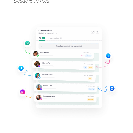
Apoya a tus clientes en
sus
aplicaciones de
mensajería
favoritas
Invita a tu equipo y gestiona en