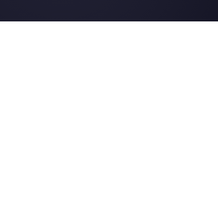
Telegram
Automotriz
Web Chat
Logística
Alternativas
Recursos
✨ Comparar con IA
Generador de Enl
Zenvia Conversion
Formularios Wha
Whaticket
Gener. Botones S
BotMaker
Centro de Ayuda
Kommo
Página de Estado
B2chat
Merch Store
WATI
Webinars
Blog