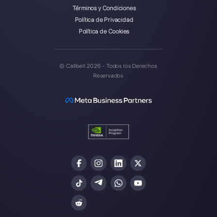
Callbell es la primera plataforma
para soporte multicanal uno a
uno hecho fácil.
Integraciones
Sectores
WhatsApp Business
Agencias Inmobili
Facebook Messenger
Agencias de Viaj
Instagram Direct
E-commerce