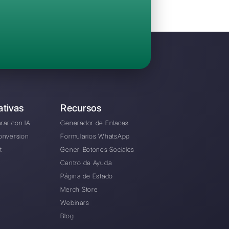
Invita a tu equipo y gestiona en colaboraci
Facebook Messenger, Instagram Direct y Te
Desde € 0 / mes
rnativa a GetButton.io?