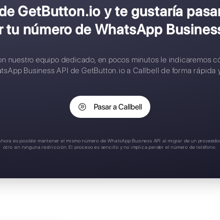
onfiguración compleja
ontactos limitados
eglas de asignación inteligente
plicación móvil
oporte en español
cliente de GetButton.io y te 
perder tu número de What