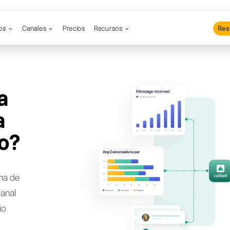
Productos
Canales
Precios
Re
cas una
nativa a
utton.io?