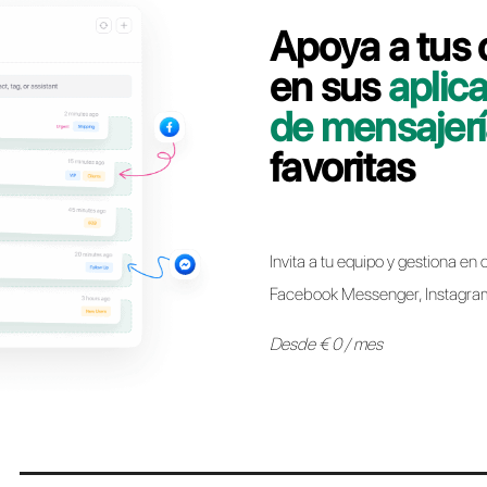
Contáctate con nuestro equipo dedicado, en pocos
línea WhatsApp Business API de GetButton.io a C
Pasar a Call
* Ahora es posible mantener el mismo número de WhatsApp 
otro sin ninguna restricción. El proceso es sencillo y no