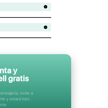
Apoya a tus clien
en sus
aplicacion
de mensajería
favoritas