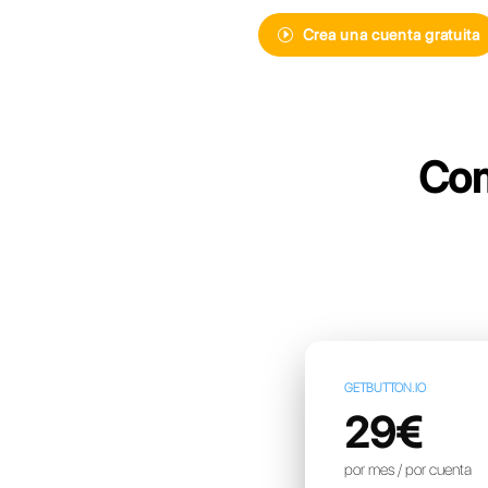
Descubre Cal
mensajería i
más avanzad
Crea un