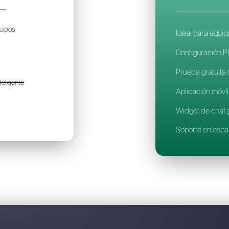
Descubre por qué Callbell es
ETBUTTON.IO
29€
or mes / por cuenta
olo para pequeños equipos