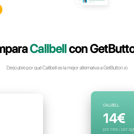
lbell: la plataforma de
nstantánea multicanal
a para tu negocio
a cuenta gratuita
Compara
Callbe