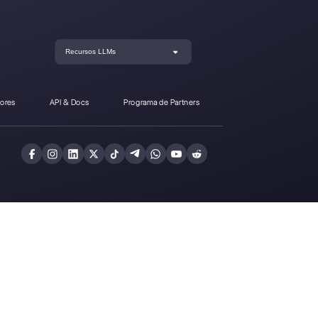
Button.io a Callbell?
Crea una cuenta y
prueba Callbell gra