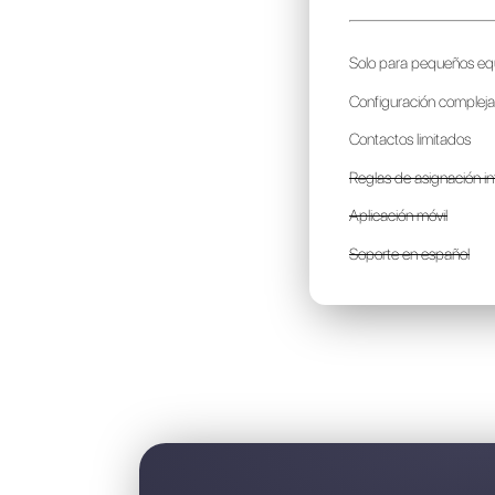
G
p
S