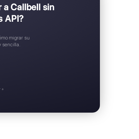
Widget de chat gratuito
Soporte en español
gustaría pasar a Callbell sin
sApp Business API?