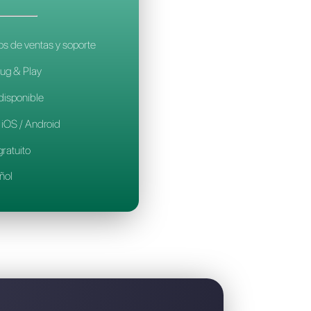
 la mejor alternativa a GetButton.io
CALLBELL
14€
por mes / por agente
Ideal para equipos de ventas y soporte
Configuración Plug & Play
Prueba gratuita disponible
Aplicación móvil iOS / Android