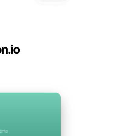
ll
con GetButton.io