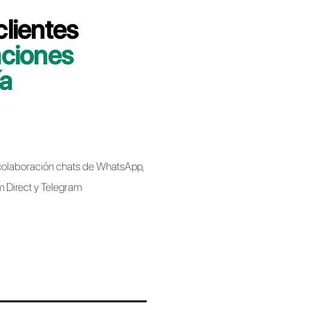
 minutos le indicaremos cómo migrar su
allbell de forma rápida y sencilla.
bell
Business API al migrar de un proveedor a
 implica perder el número de teléfono.