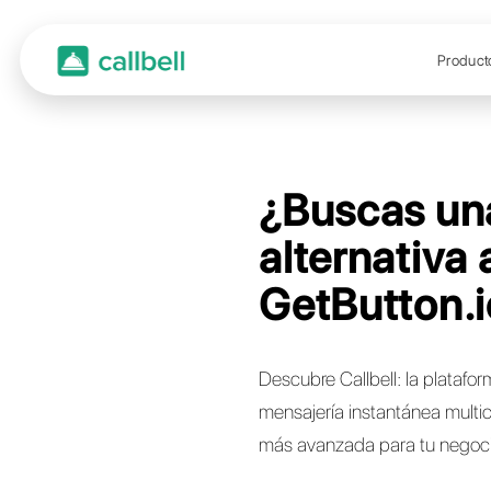
¿Bus
alter
GetB