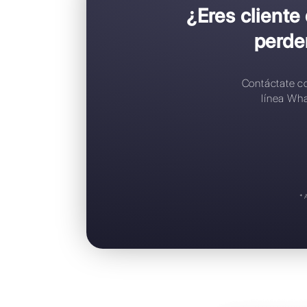
C
C
R
A
S
¿Eres 