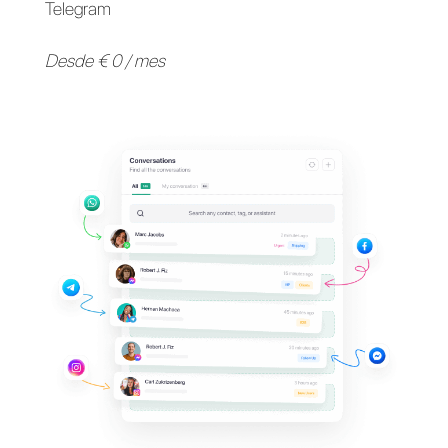
Apoya a tus clientes en
sus
aplicaciones de
mensajería
favoritas