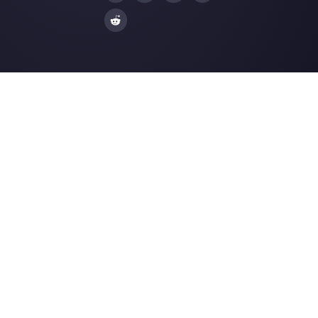
Facebook Messenger
Agencias de Viaj
Instagram Direct
E-commerce
Telegram
Automotriz
Web Chat
Logística
Alternativas
Recursos
✨ Comparar con IA
Generador de Enl
Zenvia Conversion
Formularios Wha
Whaticket
Gener. Botones S
BotMaker
Centro de Ayuda
Kommo
Página de Estado
B2chat
Merch Store