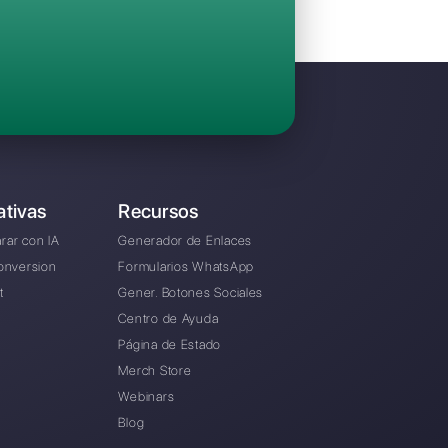
Invita a tu equipo y gestiona en colaboraci
Facebook Messenger, Instagram Direct y Te
Desde € 0 / mes
rnativa a Trengo?