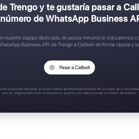
onfiguración compleja
ontactos limitados
eglas de asignación inteligente
plicación móvil
oporte en español
liente de Trengo y te gustarí
tu número de WhatsAp