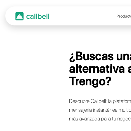
¿Bus
alter
Tren