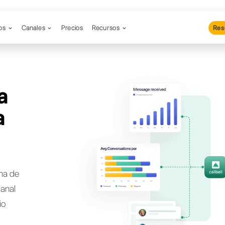
Productos
Canales
Precios
Re
cas una
nativa a
go?