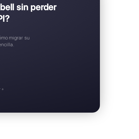
Widget de chat gratuito
Soporte en español
a pasar a Callbell sin perde
p Business API?