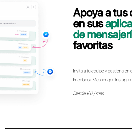
Contáctate con nuestro equipo dedicado, en pocos
línea WhatsApp Business API de Trengo a Call
Pasar a Call
* Ahora es posible mantener el mismo número de WhatsApp 
otro sin ninguna restricción. El proceso es sencillo y no