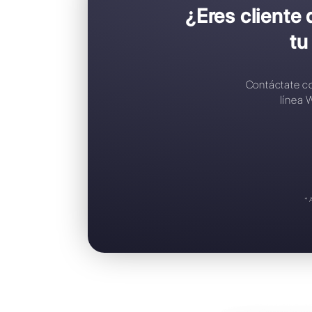
C
C
R
A
S
¿Eres c