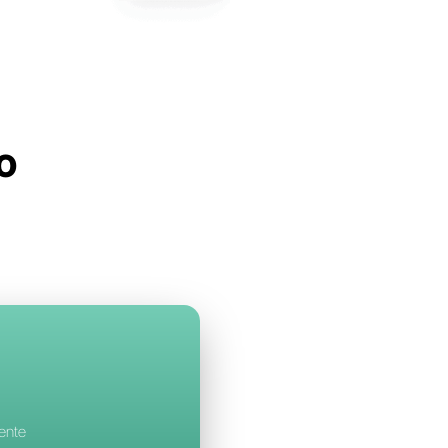
lbell
con Trengo