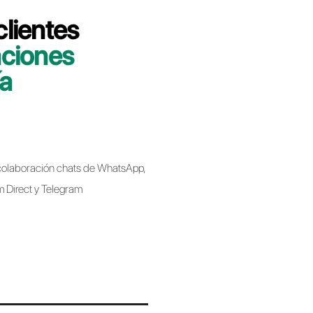
 minutos le indicaremos cómo migrar su
bell de forma rápida y sencilla.
bell
Business API al migrar de un proveedor a
 implica perder el número de teléfono.