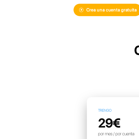
Descubre Cal
mensajería i
más avanzad
Crea un