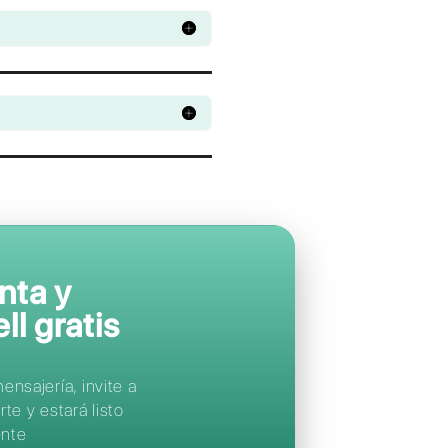
Apoya a tus clien
en sus
aplicacion
de mensajería
favoritas