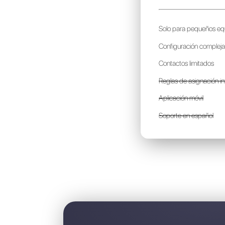
T
p
S