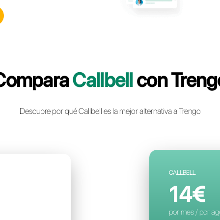
lbell: la plataforma de
nstantánea multicanal
a para tu negocio
a cuenta gratuita
Compara
Cal