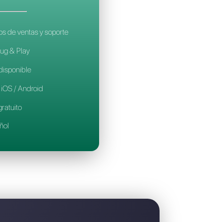
 es la mejor alternativa a Trengo
CALLBELL
14€
por mes / por agente
Ideal para equipos de ventas y soporte
Configuración Plug & Play
Prueba gratuita disponible
Aplicación móvil iOS / Android