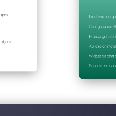
Descubre por qué Callbell
RENGO
29€
or mes / por cuenta
olo para pequeños equipos