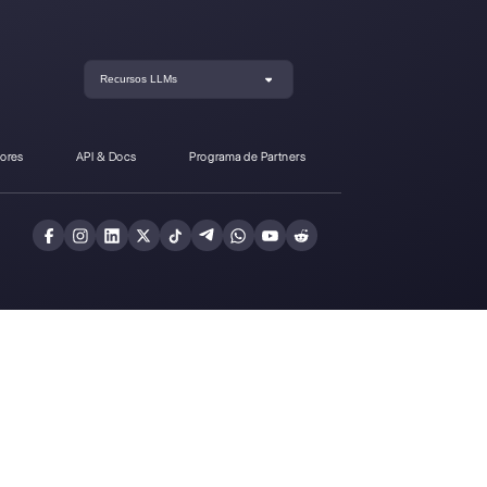
ngo a Callbell?
Crea una cuenta y
prueba Callbell gra